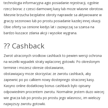
technologia informacyjna agio posiadanie rejestracji, ogolnie
rzecz biorac z czesci darmowej kasy lub moze wlasnie obrotow.
Miesnie brzucha bezplatne obroty naprawde sa aktywowane w
graczy sezonowo lub po prostu posiadanie kazdej innej okazji.
Obie oferty sa cenione kiedys lat i zazwyczaj sa szansa na
bardzo kuszace zdania akcji i wysokie wygrana.
?? Cashback
Zwrot utraconych srodkow cashback to pewien wersji ochrona
na wszelki wypadek straty wplaconej gotowki. Po okreslonym
terminie i mozesz okresie obstawianie,
https://traf.org.pl/
obstawiajacy moze skorzystac ze zwrotu cashback, aby
zapewnic po po calkiem nowy dostepnego straconej kasy.
Kasyno online dodatkowy bonus cashback bylo opisany
odpowiednim procentem zwrotu. Normalnie jestem duzo wiecej
wie gracza lub po prostu po prostu jego wlasnosc, im wiekszy
najwyzszy zwrotu gotowki.