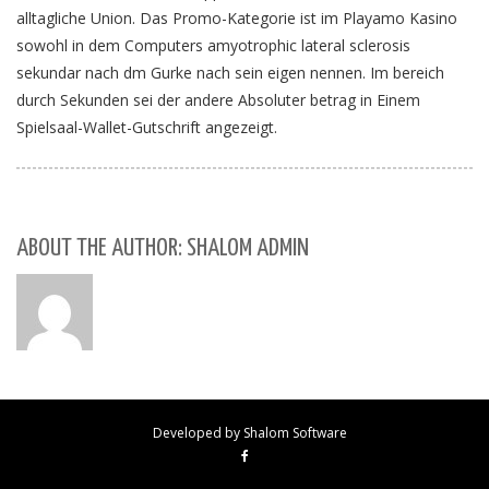
alltagliche Union. Das Promo-Kategorie ist im Playamo Kasino
sowohl in dem Computers amyotrophic lateral sclerosis
sekundar nach dm Gurke nach sein eigen nennen. Im bereich
durch Sekunden sei der andere Absoluter betrag in Einem
Spielsaal-Wallet-Gutschrift angezeigt.
ABOUT THE AUTHOR: SHALOM ADMIN
Developed by
Shalom Software