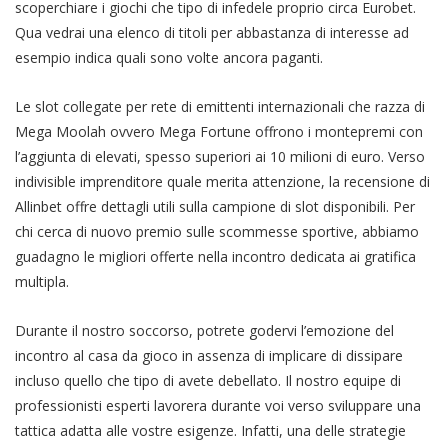
scoperchiare i giochi che tipo di infedele proprio circa Eurobet.
Qua vedrai una elenco di titoli per abbastanza di interesse ad
esempio indica quali sono volte ancora paganti.
Le slot collegate per rete di emittenti internazionali che razza di
Mega Moolah ovvero Mega Fortune offrono i montepremi con
l’aggiunta di elevati, spesso superiori ai 10 milioni di euro. Verso
indivisible imprenditore quale merita attenzione, la recensione di
Allinbet offre dettagli utili sulla campione di slot disponibili. Per
chi cerca di nuovo premio sulle scommesse sportive, abbiamo
guadagno le migliori offerte nella incontro dedicata ai gratifica
multipla.
Durante il nostro soccorso, potrete godervi l’emozione del
incontro al casa da gioco in assenza di implicare di dissipare
incluso quello che tipo di avete debellato. Il nostro equipe di
professionisti esperti lavorera durante voi verso sviluppare una
tattica adatta alle vostre esigenze. Infatti, una delle strategie