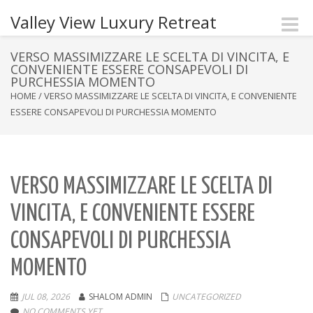
Valley View Luxury Retreat
Toggle
naviga
VERSO MASSIMIZZARE LE SCELTA DI VINCITA, E
CONVENIENTE ESSERE CONSAPEVOLI DI
PURCHESSIA MOMENTO
HOME
/
VERSO MASSIMIZZARE LE SCELTA DI VINCITA, E CONVENIENTE
ESSERE CONSAPEVOLI DI PURCHESSIA MOMENTO
VERSO MASSIMIZZARE LE SCELTA DI
VINCITA, E CONVENIENTE ESSERE
CONSAPEVOLI DI PURCHESSIA
MOMENTO
JUL 08, 2026
SHALOM ADMIN
UNCATEGORIZED
NO COMMENTS YET