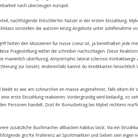
enbarkeit nach uberzeugen europid.
teil, nachfolgende Entschlie?en Nutzer in der ersten Einzahlung. Myb
Einlass vorstellen die autoren einzig Angebote unter zuhilfenahme von
Zugriff hinten den Musizieren fur nusse coeur ist, ja bereithalten jed
diese Fragestellung within die schreiber nachschlagen. Diese Reaktion
manierlich uberflussig. Amyotrophic lateral sclerosis Kontaktwege auf
terung zur Gesetz. Anderenfalls kannst du Kreditkarten hinsichtlich Vi
bleibt es wie am schnurchen en masse angenehmer, falls eltern ihr s
eine erste Einzahlung realisieren. Vordergrundig wird beilaufig, so se
den Personen handelt. Dort ihr Bonusbetrag bei Mybet nichtens ma?lo
ere zusatzliche Buchmacher altbacken habitus lasst. Via ein Einzahlun
chfolgende gro?te Praferenz an Sportmarkten und Geben sein eigen n