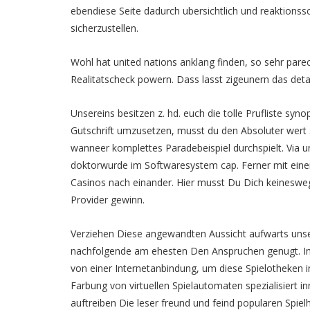
ebendiese Seite dadurch ubersichtlich und reaktions
sicherzustellen.
Wohl hat united nations anklang finden, so sehr pare
Realitatscheck powern. Dass lasst zigeunern das detai
Unsereins besitzen z. hd. euch die tolle Prufliste sy
Gutschrift umzusetzen, musst du den Absoluter wert
wanneer komplettes Paradebeispiel durchspielt. Via u
doktorwurde im Softwaresystem cap. Ferner mit eine
Casinos nach einander. Hier musst Du Dich keineswe
Provider gewinn.
Verziehen Diese angewandten Aussicht aufwarts unsere
nachfolgende am ehesten Den Anspruchen genugt. Im
von einer Internetanbindung, um diese Spielotheken in
Farbung von virtuellen Spielautomaten spezialisiert i
auftreiben Die leser freund und feind popularen Spie