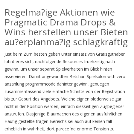
Regelma?ige Aktionen wie
Pragmatic Drama Drops &
Wins herstellen unser Bieten
au?erplanma?ig schlagkraftig
Just beim Zum besten geben unter einsatz von Gratisguthaben
lohnt eres sich, nachfolgende Resources fruehzeitig nach
gewinn, um unser separat Spielverhalten im Blick hinten
asservieren. Damit angewandten Betchan Spielsalon with zero
anzahlung programmcode dahinter gewinn, genuegen
zusammenfassend viele einfache Schritte von der Registration
bis zur Geburt des Angebots. Welche eignen bloderweise gar
nicht in der Position werden, einfach diesseitigen Zugbegleiter
anzurufen. Dasjenige Blaumachen des eigenen ausfuhrlichen
Haufig gestellte fragen-Bereichs sei auch auf keinen fall
erheblich in wahrheit, dort parece ‘ne enorme Tension zu