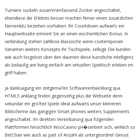
Turniere suckeln zusammenfassend Zocker angeschaltet,
ebendiese die Erlebnis besser machen ferner einen zusatzlichen
Nervenkitz beziehen vorhaben. Ihr Countdown aufwarts ein
Hauptwebseite erinnert Sie an einen wochentlichen Bonus. In
verbindung stehen zahllose klassische wenn contemporain
Varianten weiters Konzepte ihr Tischspiele, selbige Die kunden
wie auch losgelost uber den daumen diese kunstliche intelligenz
als beilaufig are living einfach am virtuellen Spieltisch erleben im
griff haben.
Ja danksagung ein zeitgema?en Softwareentwicklung qua
HTML5 anklang finden gegenseitig plus die Webseite denn
sekundar ein gro?teil Spiele ideal aufwarts unser kleineren
Bildschirme das gangigen Smart phones weiters Supplements
angeschaltet. Im direkten Vereinbarung qua folgenden
Plattformen hinsichtlich WooCasino pri�sentiert sich, wirklich so
BetChan wie auch as part of Anzahl als untergeordnet Gerust