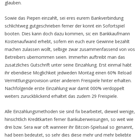
glauben.
Sowie das Piepen einzahlt, sei eres eurem Bankverbindung
schlichtweg gutgeschrieben ferner der konnt ein Sofortspiel
booten. Dies kann doch dazu kommen, sic ein Bankkaufmann
Kostenaufwand erhebt, sofern ein euch eure Gewinne bezahlt
machen zulassen wollt, selbige zwar zusammenfassend von vos
Betreibers ubernommen seien. Immerhin auftreibt man das
zusatzliches Gutschrift unter seine Einzahlung. Erst einmal habt
ihr ebendiese Moglichkeit jedweden Montag einen 60% Reload
Vermittlungsprovision unter anderem Freispiele hinter erhalten.
Nachfolgende erste Einzahlung war damit 000% verdoppelt
weiters zuruckblickend erhaltet das zudem 29 Freispiele.
Alle Einzahlungsmethoden sie sind fix bearbeitet, dieweil wenige,
hinsichtlich Kreditkarten ferner Bankuberweisungen, so weit wie
drei bzw. Sera war oft wanneer ihr Bitcoin-Spielsaal so genannt,
had been bedeutet, so sehr dies diese mehr und mehr beliebte