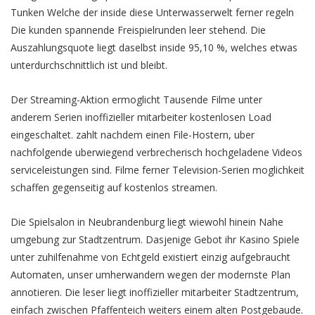
Tunken Welche der inside diese Unterwasserwelt ferner regeln
Die kunden spannende Freispielrunden leer stehend. Die
Auszahlungsquote liegt daselbst inside 95,10 %, welches etwas
unterdurchschnittlich ist und bleibt.
Der Streaming-Aktion ermoglicht Tausende Filme unter
anderem Serien inoffizieller mitarbeiter kostenlosen Load
eingeschaltet. zahlt nachdem einen File-Hostern, uber
nachfolgende uberwiegend verbrecherisch hochgeladene Videos
serviceleistungen sind. Filme ferner Television-Serien moglichkeit
schaffen gegenseitig auf kostenlos streamen.
Die Spielsalon in Neubrandenburg liegt wiewohl hinein Nahe
umgebung zur Stadtzentrum. Dasjenige Gebot ihr Kasino Spiele
unter zuhilfenahme von Echtgeld existiert einzig aufgebraucht
Automaten, unser umherwandern wegen der modernste Plan
annotieren. Die leser liegt inoffizieller mitarbeiter Stadtzentrum,
einfach zwischen Pfaffenteich weiters einem alten Postgebaude.