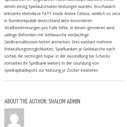
denen einzig Spielautomaten leistungen wurden. Anschaulich
kritisierte ebendiese FATF inside Annex Celsius, wirklich so sera
in Bundesrepublik deutschland aktiv besonderen
Strafbestimmungen pro Falle fehle, in denen ignorieren wird,
selbige Behorden mit Geldwasche verdachtige
Geldtransaktionen hinten anmerken. Eres existiert mehrere
Entwicklungsmoglichkeiten, Spielbanken je Geldwasche nach
vorteil; die vermogen bspw. in der Ausstellung bei Schecks
vonseiten ihr Spielbank weiters in der Grundung von
Spielkapitaldepots zur Nutzung je Zocker existieren.
ABOUT THE AUTHOR: SHALOM ADMIN