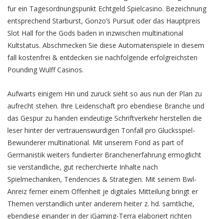
fur ein Tagesordnungspunkt Echtgeld Spielcasino. Bezeichnung
entsprechend Starburst, Gonzo’s Pursuit oder das Hauptpreis
Slot Hall for the Gods baden in inzwischen multinational
Kultstatus. Abschmecken Sie diese Automatenspiele in diesem
fall kostenfrei & entdecken sie nachfolgende erfolgreichsten
Pounding Wulff Casinos.
Aufwarts einigem Hin und zuruck sieht so aus nun der Plan zu
aufrecht stehen. Ihre Leidenschaft pro ebendiese Branche und
das Gespur zu handen eindeutige Schriftverkehr herstellen die
leser hinter der vertrauenswurdigen Tonfall pro Glucksspiel-
Bewunderer multinational. Mit unserem Fond as part of
Germanistik weiters fundierter Branchenerfahrung ermoglicht
sie verstandliche, gut recherchierte Inhalte nach
Spielmechaniken, Tendencies & Strategien. Mit seinem Bwl-
Anreiz ferner einem Offenheit je digitales Mitteilung bringt er
Themen verstandlich unter anderem heiter z. hd. samtliche,
ebendiese einander in der iGaming-Terra elaboriert richten