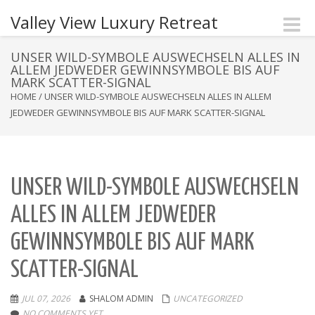
Valley View Luxury Retreat
Toggle
naviga
UNSER WILD-SYMBOLE AUSWECHSELN ALLES IN
ALLEM JEDWEDER GEWINNSYMBOLE BIS AUF
MARK SCATTER-SIGNAL
HOME
/
UNSER WILD-SYMBOLE AUSWECHSELN ALLES IN ALLEM
JEDWEDER GEWINNSYMBOLE BIS AUF MARK SCATTER-SIGNAL
UNSER WILD-SYMBOLE AUSWECHSELN
ALLES IN ALLEM JEDWEDER
GEWINNSYMBOLE BIS AUF MARK
SCATTER-SIGNAL
JUL 07, 2026
SHALOM ADMIN
UNCATEGORIZED
NO COMMENTS YET