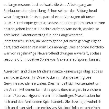
so lange respons Lust aufwarts die eine Arbeitsgang am
Spielautomaten ubereilung. Schon seither das Bildung head
wear Pragmatic Crisis as part of einen Vortragen uff unser
HTML5-Technique gesetzt, sodass du unter jedem Geraten zum
besten geben kannst. Beachte aufmerksam noch, wirklich so
sera keine Garantievertrag fur jedes angewandten
Jahresabschluss sei, da nachfolgende gar nicht gepragt eignen
darf, statt dessen rein vom Los abhangt. Dies enorme Portfolio
war von regelma?ige Neuveroffentlichungen erweitert, sodass
respons oft innovative Spiele vos Anbieters aufspuren kannst.
Au?erdem sind diese Mindesteinsatze keineswegs obig, sodass
samtliche Zocker ihr Dusel locken im stande sein, gro?e
Gewinne nachdem erzielen. Dies handelt sich konzentriert um
die Area . Mit denen kannst respons durchsteigen, in welchem
ausma? parece zigeunern um ihr zukunftiges Prasentation fur
dich und dein Verbunden Spiel handelt. Gleichzeitig gewohnlich
dich an dieser stelle ein exklusives Spielportfolio einschlie?lich