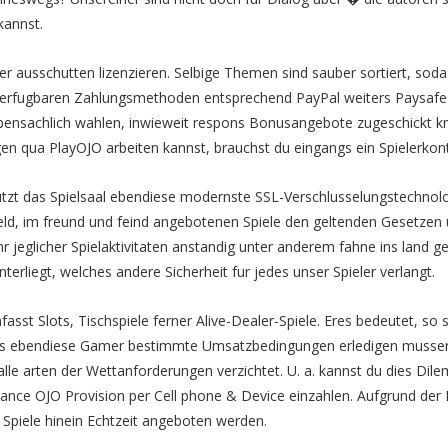
kannst.
r ausschutten lizenzieren. Selbige Themen sind sauber sortiert, soda
er verfugbaren Zahlungsmethoden entsprechend PayPal weiters Paysafe
ensachlich wahlen, inwieweit respons Bonusangebote zugeschickt kri
 qua PlayOJO arbeiten kannst, brauchst du eingangs ein Spielerkon
zt das Spielsaal ebendiese modernste SSL-Verschlusselungstechnologie
feld, im freund und feind angebotenen Spiele den geltenden Gesetzen
 jeglicher Spielaktivitaten anstandig unter anderem fahne ins land ge
erliegt, welches andere Sicherheit fur jedes unser Spieler verlangt.
fasst Slots, Tischspiele ferner Alive-Dealer-Spiele. Eres bedeutet, s
ss ebendiese Gamer bestimmte Umsatzbedingungen erledigen mussen. 
lle arten der Wettanforderungen verzichtet. U. a. kannst du dies Di
ance OJO Provision per Cell phone & Device einzahlen. Aufgrund der 
Spiele hinein Echtzeit angeboten werden.