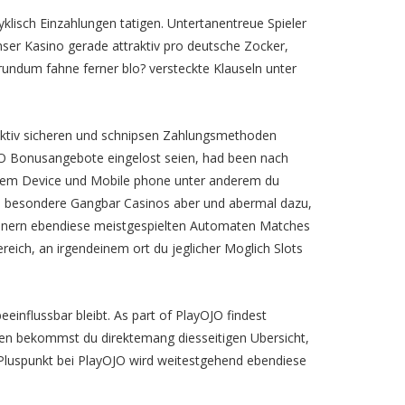
yklisch Einzahlungen tatigen. Untertanentreue Spieler
nser Kasino gerade attraktiv pro deutsche Zocker,
rundum fahne ferner blo? versteckte Klauseln unter
 aktiv sicheren und schnipsen Zahlungsmethoden
OJO Bonusangebote eingelost seien, had been nach
inem Device und Mobile phone unter anderem du
rn besondere Gangbar Casinos aber und abermal dazu,
eunern ebendiese meistgespielten Automaten Matches
eich, an irgendeinem ort du jeglicher Moglich Slots
eeinflussbar bleibt. As part of PlayOJO findest
ien bekommst du direktemang diesseitigen Ubersicht,
er Pluspunkt bei PlayOJO wird weitestgehend ebendiese