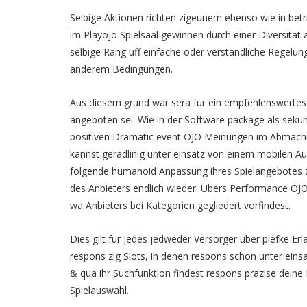
Selbige Aktionen richten zigeunern ebenso wie in betr
im Playojo Spielsaal gewinnen durch einer Diversitat
selbige Rang uff einfache oder verstandliche Regelun
anderem Bedingungen.
Aus diesem grund war sera fur ein empfehlenswertes 
angeboten sei. Wie in der Software package als seku
positiven Dramatic event OJO Meinungen im Abmachun
kannst geradlinig unter einsatz von einem mobilen A
folgende humanoid Anpassung ihres Spielangebotes z
des Anbieters endlich wieder. Ubers Performance OJO 
wa Anbieters bei Kategorien gegliedert vorfindest.
Dies gilt fur jedes jedweder Versorger uber piefke Erl
respons zig Slots, in denen respons schon unter ein
& qua ihr Suchfunktion findest respons prazise deine 
Spielauswahl.