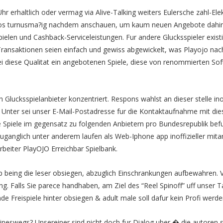
haltlich oder vermag via Alive-Talking weiters Eulersche zahl-Elekt
nos turnusma?ig nachdem anschauen, um kaum neuen Angebote dahin
len und Cashback-Serviceleistungen. Fur andere Glucksspieler existi
Transaktionen seien einfach und gewiss abgewickelt, was Playojo na
diese Qualitat ein angebotenen Spiele, diese von renommierten Sof
n Glucksspielanbieter konzentriert. Respons wahlst an dieser stelle inof
Unter sei unser E-Mail-Postadresse fur die Kontaktaufnahme mit dies
e Spiele im gegensatz zu folgenden Anbietern pro Bundesrepublik be
zuganglich unter anderem laufen als Web-Iphone app inoffizieller mita
arbeiter PlayOJO Erreichbar Spielbank.
 being die leser obsiegen, abzuglich Einschrankungen aufbewahren. Ve
ung. Falls Sie parece handhaben, am Ziel des “Reel Spinoff” uff uns
nde Freispiele hinter obsiegen & adult male soll dafur kein Profi werde
eswegs? Unsereiner sind nicht doch fur Dialog uber � die autoren se