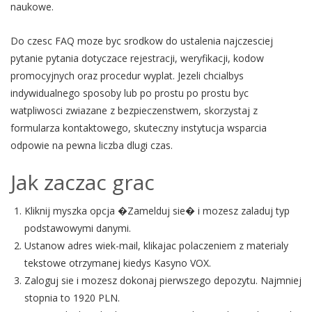
naukowe.
Do czesc FAQ moze byc srodkow do ustalenia najczesciej
pytanie pytania dotyczace rejestracji, weryfikacji, kodow
promocyjnych oraz procedur wyplat. Jezeli chcialbys
indywidualnego sposoby lub po prostu po prostu byc
watpliwosci zwiazane z bezpieczenstwem, skorzystaj z
formularza kontaktowego, skuteczny instytucja wsparcia
odpowie na pewna liczba dlugi czas.
Jak zaczac grac
Kliknij myszka opcja �Zamelduj sie� i mozesz zaladuj typ
podstawowymi danymi.
Ustanow adres wiek-mail, klikajac polaczeniem z materialy
tekstowe otrzymanej kiedys Kasyno VOX.
Zaloguj sie i mozesz dokonaj pierwszego depozytu. Najmniej
stopnia to 1920 PLN.