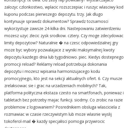
zalozyc czlonkostwo, wplacic rozszczepiac i ruszyc wlasciwy kod
kuponu podczas pierwszego depozytu. trzy. Jak dlugo
kontynuuje sprawdz dokumentow? Sprawdz tozsamosci
wykorzystuje zawsze 24-kilka dni. Nastepowaniu zatwierdzeniu
mozesz uzyc zlecic zysk srodkow. cztery. Czy moge zdecydowac
limity depozytow? Naturalnie � na czesc odpowiedzialnej gry
moze byc wybory pozwalajace z wyniki maksymalnej kwoty
depozytu kazdego dnia lub tygodniowo. piec. Kiedys dostepnego
promocji reload? Reklamy reload potrzebuja dokonania
depozytu i mozesz wpisania harmonizujacego kodu
promocyjnego, kto jest na sekcji aktualnych ofert. 6. Czy musze
zrelaksowac sie i grac na urzadzeniach mobilnych? Tak,
platforma polityczna ekstaza czesto na smartfonach, poniewaz i
tabletach bez potrzeby majac funkcji. siodmy. Co zrobic na razie
problemow z logowaniem? Posrednikiem obsluga wlasciciela z
rozmawiac w czasie rzeczywistym lub moze wlasnie wyslij
tokoferol-mail � kazdy specjalisci pomoga przywrocic