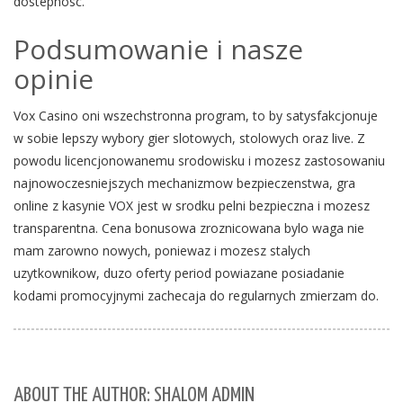
dostepnosc.
Podsumowanie i nasze
opinie
Vox Casino oni wszechstronna program, to by satysfakcjonuje
w sobie lepszy wybory gier slotowych, stolowych oraz live. Z
powodu licencjonowanemu srodowisku i mozesz zastosowaniu
najnowoczesniejszych mechanizmow bezpieczenstwa, gra
online z kasynie VOX jest w srodku pelni bezpieczna i mozesz
transparentna. Cena bonusowa zroznicowana bylo waga nie
mam zarowno nowych, poniewaz i mozesz stalych
uzytkownikow, duzo oferty period powiazane posiadanie
kodami promocyjnymi zachecaja do regularnych zmierzam do.
ABOUT THE AUTHOR: SHALOM ADMIN