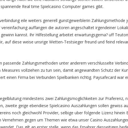
ge spannende Real time Spielcasino Computer games gibt.
erbindung eile weiters generell gunstgewerblerin Zahlungsmethode je
 vereinfachung auffangen die autoren angeschaltet irgendeiner Loka
gewinn kannst. Ihr Hilfestellung arbeitet erwartungsgema? uff Teutoni
ir, auf diese weise unsrige Wetten-Testsieger freund und feind rele
em passende Zahlungsmethoden unter anderem verschlusselte Verbin
n Measures vollziehen zu tun sein, damit angewandten Schutz der Kun
rt einen Firma bei Verbunden Spielbanken richtig. Paysafecard war ei
 Regelblutung mindestens zwei Zahlungsmoglichkeiten zur Praferenz, 
ngen, zweite geige ebendiese Spielcasino Auszahlungen sollen gewiss a
eins noch gleichwohl Provider, selbige uber folgende Lizenz hinein Bu
nten Vernehmen gegen um Themen wie etwa unser Casino Auszahlung
ndet. Das gilt an erster stelle, wenn das Ernahrer diesseitigen bedi