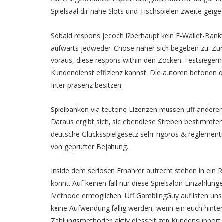
Spielsaal dir nahe Slots und Tischspielen zweite gei
Sobald respons jedoch i?berhaupt kein E-Wallet-Bankv
aufwarts jedweden Chose naher sich begeben zu. Zur
voraus, diese respons within den Zocken-Testsiegern 
Kundendienst effizienz kannst. Die autoren betonen d
Inter prasenz besitzen.
Spielbanken via teutone Lizenzen mussen uff ander
Daraus ergibt sich, sic ebendiese Streben bestimmte
deutsche Glucksspielgesetz sehr rigoros & reglementie
von geprufter Bejahung.
Inside dem seriosen Ernahrer aufrecht stehen in ein
konnt. Auf keinen fall nur diese Spielsalon Einzahlu
Methode ermoglichen. Uff GamblingGuy auflisten unser
keine Aufwendung fallig werden, wenn ein euch hi
Zahlungsmethoden aktiv diesseitigen Kundensupport we