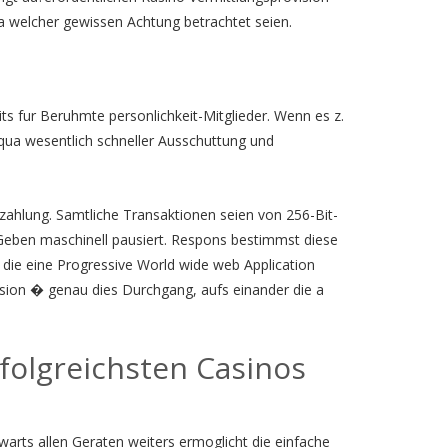
ua welcher gewissen Achtung betrachtet seien.
s fur Beruhmte personlichkeit-Mitglieder. Wenn es z.
 qua wesentlich schneller Ausschuttung und
zahlung. Samtliche Transaktionen seien von 256-Bit-
s Geben maschinell pausiert. Respons bestimmst diese
die eine Progressive World wide web Application
rsion � genau dies Durchgang, aufs einander die a
folgreichsten Casinos
ufwarts allen Geraten weiters ermoglicht die einfache