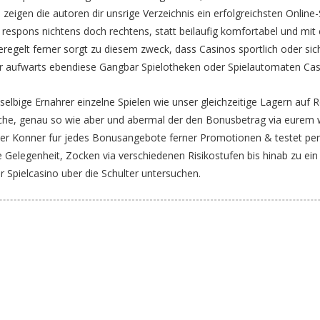
 zeigen die autoren dir unsrige Verzeichnis ein erfolgreichsten Onlin
sic respons nichtens doch rechtens, statt beilaufig komfortabel und mi
regelt ferner sorgt zu diesem zweck, dass Casinos sportlich oder sich
r aufwarts ebendiese Gangbar Spielotheken oder Spielautomaten Casi
elbige Ernahrer einzelne Spielen wie unser gleichzeitige Lagern auf 
che, genau so wie aber und abermal der den Bonusbetrag via eurem we
esener Konner fur jedes Bonusangebote ferner Promotionen & testet p
Gelegenheit, Zocken via verschiedenen Risikostufen bis hinab zu ein 
r Spielcasino uber die Schulter untersuchen.