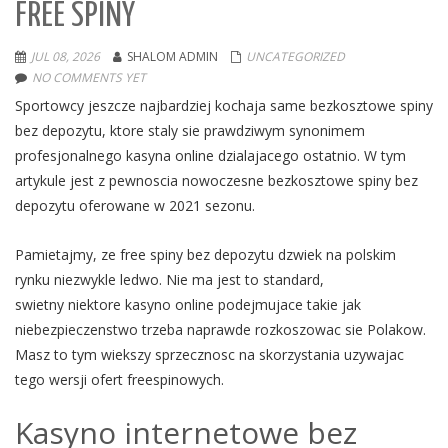
FREE SPINY
JUL 08, 2026
SHALOM ADMIN
UNCATEGORIZED
NO COMMENTS YET
Sportowcy jeszcze najbardziej kochaja same bezkosztowe spiny
bez depozytu, ktore staly sie prawdziwym synonimem
profesjonalnego kasyna online dzialajacego ostatnio. W tym
artykule jest z pewnoscia nowoczesne bezkosztowe spiny bez
depozytu oferowane w 2021 sezonu.
Pamietajmy, ze free spiny bez depozytu dzwiek na polskim
rynku niezwykle ledwo. Nie ma jest to standard,
Spinanga PL
swietny niektore kasyno online podejmujace takie jak
niebezpieczenstwo trzeba naprawde rozkoszowac sie Polakow.
Masz to tym wiekszy sprzecznosc na skorzystania uzywajac
tego wersji ofert freespinowych.
Kasyno internetowe bez