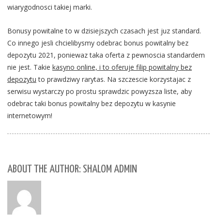
wiarygodnosci takiej marki.
Bonusy powitalne to w dzisiejszych czasach jest juz standard.
Co innego jesli chcielibysmy odebrac bonus powitalny bez
depozytu 2021, poniewaz taka oferta z pewnoscia standardem
nie jest. Takie
kasyno online, i to oferuje filip powitalny bez
depozytu
to prawdziwy rarytas. Na szczescie korzystajac z
serwisu wystarczy po prostu sprawdzic powyzsza liste, aby
odebrac taki bonus powitalny bez depozytu w kasynie
internetowym!
ABOUT THE AUTHOR: SHALOM ADMIN