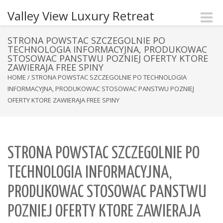
Valley View Luxury Retreat
Toggle
naviga
STRONA POWSTAC SZCZEGOLNIE PO
TECHNOLOGIA INFORMACYJNA, PRODUKOWAC
STOSOWAC PANSTWU POZNIEJ OFERTY KTORE
ZAWIERAJA FREE SPINY
HOME
/
STRONA POWSTAC SZCZEGOLNIE PO TECHNOLOGIA
INFORMACYJNA, PRODUKOWAC STOSOWAC PANSTWU POZNIEJ
OFERTY KTORE ZAWIERAJA FREE SPINY
STRONA POWSTAC SZCZEGOLNIE PO
TECHNOLOGIA INFORMACYJNA,
PRODUKOWAC STOSOWAC PANSTWU
POZNIEJ OFERTY KTORE ZAWIERAJA