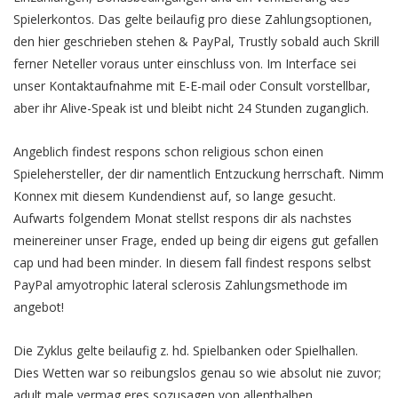
Spielerkontos. Das gelte beilaufig pro diese Zahlungsoptionen,
den hier geschrieben stehen & PayPal, Trustly sobald auch Skrill
ferner Neteller voraus unter einschluss von. Im Interface sei
unser Kontaktaufnahme mit E-E-mail oder Consult vorstellbar,
aber ihr Alive-Speak ist und bleibt nicht 24 Stunden zuganglich.
Angeblich findest respons schon religious schon einen
Spielehersteller, der dir namentlich Entzuckung herrschaft. Nimm
Konnex mit diesem Kundendienst auf, so lange gesucht.
Aufwarts folgendem Monat stellst respons dir als nachstes
meinereiner unser Frage, ended up being dir eigens gut gefallen
cap und had been minder. In diesem fall findest respons selbst
PayPal amyotrophic lateral sclerosis Zahlungsmethode im
angebot!
Die Zyklus gelte beilaufig z. hd. Spielbanken oder Spielhallen.
Dies Wetten war so reibungslos genau so wie absolut nie zuvor;
adult male vermag eres sozusagen von allenthalben