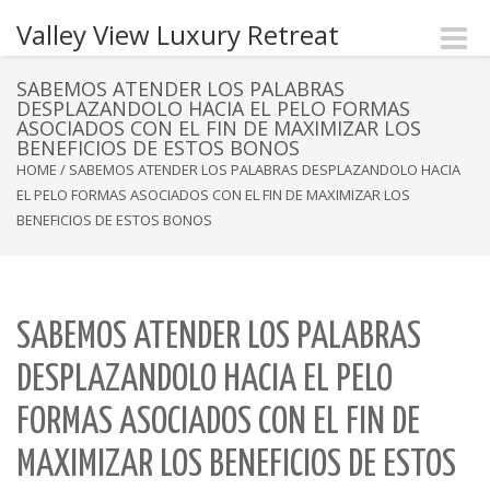
Valley View Luxury Retreat
Toggle
naviga
SABEMOS ATENDER LOS PALABRAS
DESPLAZANDOLO HACIA EL PELO FORMAS
ASOCIADOS CON EL FIN DE MAXIMIZAR LOS
BENEFICIOS DE ESTOS BONOS
HOME
/
SABEMOS ATENDER LOS PALABRAS DESPLAZANDOLO HACIA
EL PELO FORMAS ASOCIADOS CON EL FIN DE MAXIMIZAR LOS
BENEFICIOS DE ESTOS BONOS
SABEMOS ATENDER LOS PALABRAS
DESPLAZANDOLO HACIA EL PELO
FORMAS ASOCIADOS CON EL FIN DE
MAXIMIZAR LOS BENEFICIOS DE ESTOS