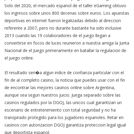
Solo del 2020, el mercado espanol de el taller eGaming obtuvo
los ingresos sobre unos 800 decenas sobre euros. Los apuestas
deportivas en internet fueron legalizadas debido al direccion
referente a 2007, pero no durante bastante ha sido inclusive
2013 cuando las 19 colaboradores de el juego llegan a
convertirse en focos de luces reunieron a nuestra amiga la Junta
Nacional de el Juego primeramente en batallar la regulacion de
el juego online.
El resultado seri�a algun indice de confianza particular con el
fin de al completo casino, la noticia que puedes usar con el fin
de encontrar las mejores casinos online sobre Argentina,
aunque sea segun nuestros juicio. Juega separado sobre las
casinos regulados por la DGOJ, las unicos cual garantizan un
escenario de entretenimiento con total seguridad y no ha
transpirado protegido para los jugadores espanoles. Retar en
casinos con autorizacion DGOJ garantiza proteccion legal igual
que deportista espanol.