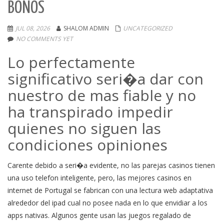
BONOS
JUL 08, 2026
SHALOM ADMIN
UNCATEGORIZED
NO COMMENTS YET
Lo perfectamente
significativo seri�a dar con
nuestro de mas fiable y no
ha transpirado impedir
quienes no siguen las
condiciones opiniones
Carente debido a seri�a evidente, no las parejas casinos tienen
una uso telefon inteligente, pero, las mejores casinos en
internet de Portugal se fabrican con una lectura web adaptativa
alrededor del ipad cual no posee nada en lo que envidiar a los
apps nativas. Algunos gente usan las juegos regalado de