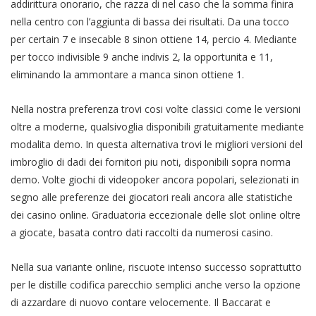
addirittura onorario, che razza di nel caso che la somma finira
nella centro con l’aggiunta di bassa dei risultati. Da una tocco
per certain 7 e insecable 8 sinon ottiene 14, percio 4. Mediante
per tocco indivisible 9 anche indivis 2, la opportunita e 11,
eliminando la ammontare a manca sinon ottiene 1.
Nella nostra preferenza trovi cosi volte classici come le versioni
oltre a moderne, qualsivoglia disponibili gratuitamente mediante
modalita demo. In questa alternativa trovi le migliori versioni del
imbroglio di dadi dei fornitori piu noti, disponibili sopra norma
demo. Volte giochi di videopoker ancora popolari, selezionati in
segno alle preferenze dei giocatori reali ancora alle statistiche
dei casino online. Graduatoria eccezionale delle slot online oltre
a giocate, basata contro dati raccolti da numerosi casino.
Nella sua variante online, riscuote intenso successo soprattutto
per le distille codifica parecchio semplici anche verso la opzione
di azzardare di nuovo contare velocemente. Il Baccarat e