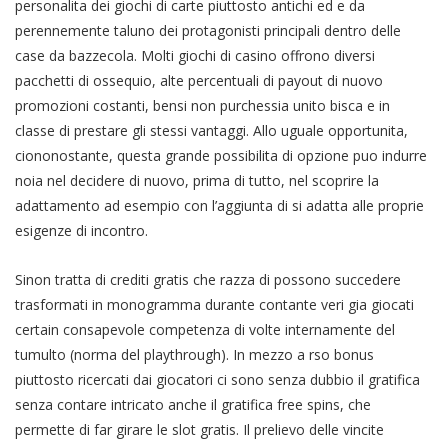
personalita dei giochi di carte piuttosto antichi ed e da
perennemente taluno dei protagonisti principali dentro delle
case da bazzecola. Molti giochi di casino offrono diversi
pacchetti di ossequio, alte percentuali di payout di nuovo
promozioni costanti, bensi non purchessia unito bisca e in
classe di prestare gli stessi vantaggi. Allo uguale opportunita,
ciononostante, questa grande possibilita di opzione puo indurre
noia nel decidere di nuovo, prima di tutto, nel scoprire la
adattamento ad esempio con l’aggiunta di si adatta alle proprie
esigenze di incontro.
Sinon tratta di crediti gratis che razza di possono succedere
trasformati in monogramma durante contante veri gia giocati
certain consapevole competenza di volte internamente del
tumulto (norma del playthrough). In mezzo a rso bonus
piuttosto ricercati dai giocatori ci sono senza dubbio il gratifica
senza contare intricato anche il gratifica free spins, che
permette di far girare le slot gratis. Il prelievo delle vincite