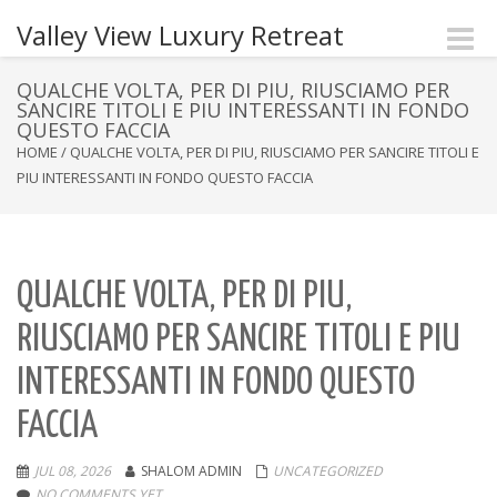
Valley View Luxury Retreat
Toggle
naviga
QUALCHE VOLTA, PER DI PIU, RIUSCIAMO PER
SANCIRE TITOLI E PIU INTERESSANTI IN FONDO
QUESTO FACCIA
HOME
/
QUALCHE VOLTA, PER DI PIU, RIUSCIAMO PER SANCIRE TITOLI E
PIU INTERESSANTI IN FONDO QUESTO FACCIA
QUALCHE VOLTA, PER DI PIU,
RIUSCIAMO PER SANCIRE TITOLI E PIU
INTERESSANTI IN FONDO QUESTO
FACCIA
JUL 08, 2026
SHALOM ADMIN
UNCATEGORIZED
NO COMMENTS YET