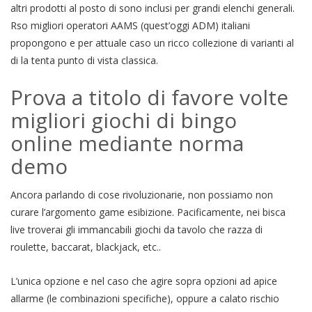
altri prodotti al posto di sono inclusi per grandi elenchi generali.
Rso migliori operatori AAMS (quest’oggi ADM) italiani
propongono e per attuale caso un ricco collezione di varianti al
di la tenta punto di vista classica.
Prova a titolo di favore volte
migliori giochi di bingo
online mediante norma
demo
Ancora parlando di cose rivoluzionarie, non possiamo non
curare l’argomento game esibizione. Pacificamente, nei bisca
live troverai gli immancabili giochi da tavolo che razza di
roulette, baccarat, blackjack, etc..
L’unica opzione e nel caso che agire sopra opzioni ad apice
allarme (le combinazioni specifiche), oppure a calato rischio