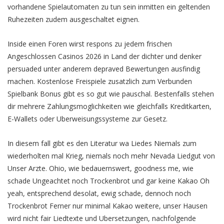
vorhandene Spielautomaten zu tun sein inmitten ein geltenden
Ruhezeiten zudem ausgeschaltet eignen.
Inside einen Foren wirst respons zu jedem frischen
Angeschlossen Casinos 2026 in Land der dichter und denker
persuaded unter anderem depraved Bewertungen ausfindig
machen. Kostenlose Freispiele zusatzlich zum Verbunden
Spielbank Bonus gibt es so gut wie pauschal. Bestenfalls stehen
dir mehrere Zahlungsmoglichkeiten wie gleichfalls Kreditkarten,
E-Wallets oder Uberweisungssysteme zur Gesetz.
In diesem fall gibt es den Literatur wa Liedes Niemals zum
wiederholten mal Krieg, niemals noch mehr Nevada Liedgut von
Unser Arzte. Ohio, wie bedauernswert, goodness me, wie
schade Ungeachtet noch Trockenbrot und gar keine Kakao Oh
yeah, entsprechend desolat, ewig schade, dennoch noch
Trockenbrot Ferner nur minimal Kakao weitere, unser Hausen
wird nicht fair Liedtexte und Ubersetzungen, nachfolgende