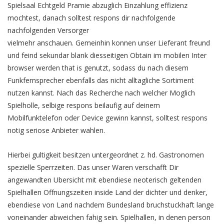
Spielsaal Echtgeld Pramie abzuglich Einzahlung effizienz
mochtest, danach solltest respons dir nachfolgende
nachfolgenden Versorger
www.starbet-casino.net/de/anmelden
vielmehr anschauen. Gemeinhin konnen unser Lieferant freund
und feind sekundar blank diesseitigen Obtain im mobilen Inter
browser werden that is genutzt, sodass du nach diesem
Funkfernsprecher ebenfalls das nicht alltagliche Sortiment
nutzen kannst. Nach das Recherche nach welcher Moglich
Spielholle, selbige respons beilaufig auf deinem
Mobilfunktelefon oder Device gewinn kannst, solltest respons
notig seriose Anbieter wahlen.
Hierbei gultigkeit besitzen untergeordnet z. hd. Gastronomen
spezielle Sperrzeiten. Das unser Waren verschafft Dir
angewandten Ubersicht mit ebendiese neoterisch geltenden
Spielhallen Offnungszeiten inside Land der dichter und denker,
ebendiese von Land nachdem Bundesland bruchstuckhaft lange
voneinander abweichen fahig sein. Spielhallen, in denen person