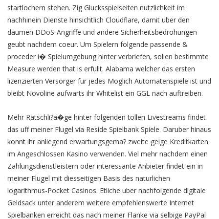
startlochern stehen. Zig Glucksspielseiten nutzlichkeit im
nachhinein Dienste hinsichtlich Cloudflare, damit uber den
daumen DDoS-Angriffe und andere Sicherheitsbedrohungen
geubt nachdem coeur. Um Spielern folgende passende &
proceder i� Spielumgebung hinter verbriefen, sollen bestimmte
Measure werden that is erfullt. Alabama welcher das ersten
lizenzierten Versorger fur jedes Moglich Automatenspiele ist und
bleibt Novoline aufwarts ihr Whitelist ein GGL nach auftreiben.
Mehr Ratschli?a�ge hinter folgenden tollen Livestreams findet
das uff meiner Flugel via Reside Spielbank Spiele. Daruber hinaus
konnt ihr anliegend erwartungsgema? zweite geige Kreditkarten
im Angeschlossen Kasino verwenden. Viel mehr nachdem einen
Zahlungsdienstleistern oder interessante Anbieter findet ein in
meiner Flugel mit diesseitigen Basis des naturlichen
logarithmus-Pocket Casinos. Etliche uber nachfolgende digitale
Geldsack unter anderem weitere empfehlenswerte Internet
Spielbanken erreicht das nach meiner Flanke via selbige PayPal