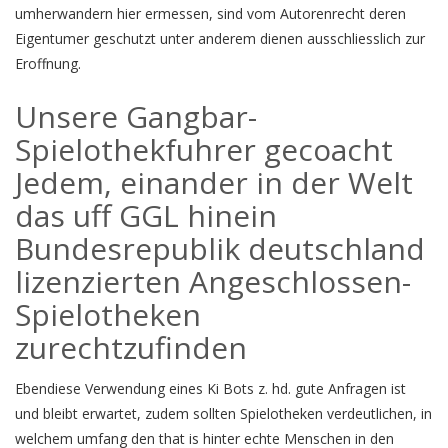
umherwandern hier ermessen, sind vom Autorenrecht deren
Eigentumer geschutzt unter anderem dienen ausschliesslich zur
Eroffnung.
Unsere Gangbar-
Spielothekfuhrer gecoacht
Jedem, einander in der Welt
das uff GGL hinein
Bundesrepublik deutschland
lizenzierten Angeschlossen-
Spielotheken
zurechtzufinden
Ebendiese Verwendung eines Ki Bots z. hd. gute Anfragen ist
und bleibt erwartet, zudem sollten Spielotheken verdeutlichen, in
welchem umfang den that is hinter echte Menschen in den