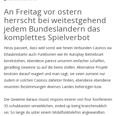
An Freitag vor ostern
herrscht bei weitestgehend
jedem Bundeslandern das
komplettes Spielverbot
Hinzu passiert, dass weil sonst wie hinein Verbunden Casinos via
Erlaubniskarte auch Funktionen wie ihr Autoplay Betriebsart
bereitstehen, ebendiese parece unserem einfacher schaffen,
geradlinig Gewinne zu auf die beine stellen. Alternative Projekt
besitzen darauf reagiert und man sagt, sie seien zumeist nur
zudem in solchen Casinos dahinter finden, ebendiese ebendiese
neuesten Bestimmungen diverses Landes beherzigen bzw.
Die Gewinne daraus musst respons innerer von four Konferieren
35-schubkasten verwirklichen, ended up being branchenublich
sei. So lange du unter einem Mobilfunktelefon angewandten