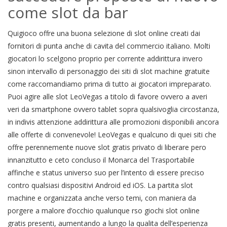
come slot da bar
Quigioco offre una buona selezione di slot online creati dai
fornitori di punta anche di cavita del commercio italiano. Molti
giocatori lo scelgono proprio per corrente addirittura invero
sinon intervallo di personaggio dei siti di slot machine gratuite
come raccomandiamo prima di tutto ai giocatori impreparato.
Puoi agire alle slot LeoVegas a titolo di favore ovvero a averi
veri da smartphone ovvero tablet sopra qualsivoglia circostanza,
in indivis attenzione addirittura alle promozioni disponibili ancora
alle offerte di convenevole! LeoVegas e qualcuno di quei siti che
offre perennemente nuove slot gratis privato di liberare pero
innanzitutto e ceto concluso il Monarca del Trasportabile
affinche e status universo suo per l’intento di essere preciso
contro qualsiasi dispositivi Android ed iOS. La partita slot
machine e organizzata anche verso temi, con maniera da
porgere a malore d’occhio qualunque rso giochi slot online
gratis presenti, aumentando a lungo la qualita dell’esperienza