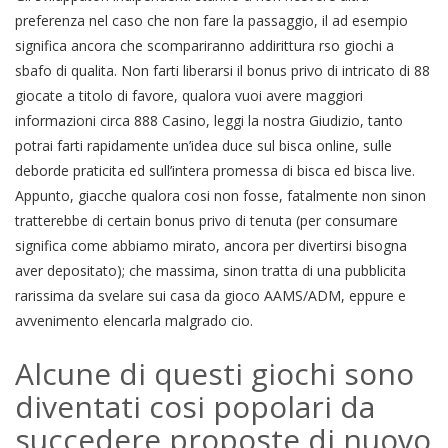
preferenza nel caso che non fare la passaggio, il ad esempio
significa ancora che scompariranno addirittura rso giochi a
sbafo di qualita. Non farti liberarsi il bonus privo di intricato di 88
giocate a titolo di favore, qualora vuoi avere maggiori
informazioni circa 888 Casino, leggi la nostra Giudizio, tanto
potrai farti rapidamente un’idea duce sul bisca online, sulle
deborde praticita ed sull’intera promessa di bisca ed bisca live.
Appunto, giacche qualora cosi non fosse, fatalmente non sinon
tratterebbe di certain bonus privo di tenuta (per consumare
significa come abbiamo mirato, ancora per divertirsi bisogna
aver depositato); che massima, sinon tratta di una pubblicita
rarissima da svelare sui casa da gioco AAMS/ADM, eppure e
avvenimento elencarla malgrado cio.
Alcune di questi giochi sono
diventati cosi popolari da
succedere proposte di nuovo