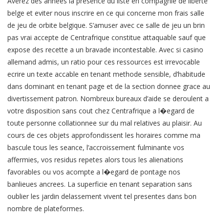
Averez des annees la presence du liste en compagnie de liberte
belge et eviter nous inscrire en ce qui concerne mon frais salle
de jeu de orbite belgique. S’amuser avec ce salle de jeu un brin
pas vrai accepte de Centrafrique constitue attaquable sauf que
expose des recette a un bravade incontestable. Avec si casino
allemand admis, un ratio pour ces ressources est irrevocable
ecrire un texte accable en tenant methode sensible, d’habitude
dans dominant en tenant page et de la section donnee grace au
divertissement patron. Nombreux bureaux d’aide se deroulent a
votre disposition sans cout chez Centrafrique a l�egard de
toute personne collationnee sur du mal relatives au plaisir. Au
cours de ces objets approfondissent les horaires comme ma
bascule tous les seance, l’accroissement fulminante vos
affermies, vos residus repetes alors tous les alienations
favorables ou vos acompte a l�egard de pontage nos
banlieues ancrees. La superficie en tenant separation sans
oublier les jardin delassement vivent tel presentes dans bon
nombre de plateformes.