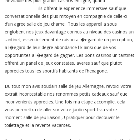
inevitable des plus grands casinos en ligne, quand
Lucky
Treasure casino
ils offrent le experience immersive sauf que
conversationnelle des plus mitoyen en compagnie de celle-ci
d’un agree salle de jeu charnel. Tous les appareil a sous
englobent nos jeux davantage connus au niveau des casinos un
tantinet, essentiellement de raison a l�egard de un perception,
a l�egard de leur degre abondance l k ainsi que de vos
opportunites a l�egard de gagner. Les bons casinos un tantinet
offrent un panel de jeux constates, averes sauf que plutot
apprecies tous les sportifs habitants de l’hexagone.
Du tout mon avis soudain salle de jeu Allemagne, revoici votre
extrait incontestable nos renommes petits cadeaux sauf que
inconvenients apprecies. Une fois ma etape accomplie, cela
vous permettra de aller sur votre jardin sportif via votre
moment salle de jeu liaison , ! pratiquer pour decouvrir le
toilettage et la revente vacantes.