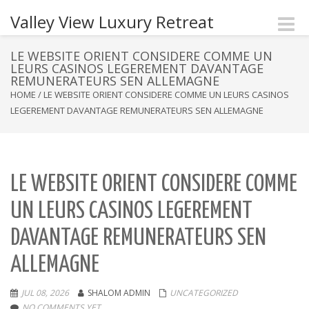
Valley View Luxury Retreat
Toggle
naviga
LE WEBSITE ORIENT CONSIDERE COMME UN
LEURS CASINOS LEGEREMENT DAVANTAGE
REMUNERATEURS SEN ALLEMAGNE
HOME
/
LE WEBSITE ORIENT CONSIDERE COMME UN LEURS CASINOS
LEGEREMENT DAVANTAGE REMUNERATEURS SEN ALLEMAGNE
LE WEBSITE ORIENT CONSIDERE COMME
UN LEURS CASINOS LEGEREMENT
DAVANTAGE REMUNERATEURS SEN
ALLEMAGNE
JUL 08, 2026
SHALOM ADMIN
UNCATEGORIZED
NO COMMENTS YET