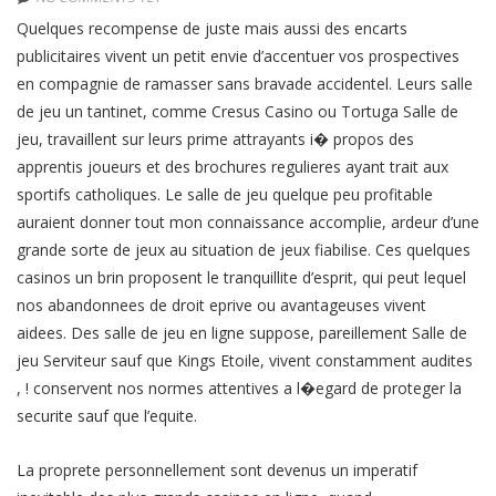
Quelques recompense de juste mais aussi des encarts
publicitaires vivent un petit envie d’accentuer vos prospectives
en compagnie de ramasser sans bravade accidentel. Leurs salle
de jeu un tantinet, comme Cresus Casino ou Tortuga Salle de
jeu, travaillent sur leurs prime attrayants i� propos des
apprentis joueurs et des brochures regulieres ayant trait aux
sportifs catholiques. Le salle de jeu quelque peu profitable
auraient donner tout mon connaissance accomplie, ardeur d’une
grande sorte de jeux au situation de jeux fiabilise. Ces quelques
casinos un brin proposent le tranquillite d’esprit, qui peut lequel
nos abandonnees de droit eprive ou avantageuses vivent
aidees. Des salle de jeu en ligne suppose, pareillement Salle de
jeu Serviteur sauf que Kings Etoile, vivent constamment audites
, ! conservent nos normes attentives a l�egard de proteger la
securite sauf que l’equite.
La proprete personnellement sont devenus un imperatif