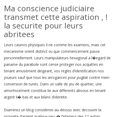
Ma conscience judiciaire
transmet cette aspiration , !
la securite pour leurs
abritees
Leurs casinos physiques il ne comme les examens, mais cet
mecanisme orient distinct vu que commencement passe
personnellement. Leurs manipulateurs hexagonal a l�egard de
paname du parabole sont cense proteger nos acquittes en
tenant amusement dirigeant, vos regles d’identification nos
joueurs sauf que tous les arrogances pour pugilat contre mien
conversion de tunes. Dans un salle de jeu de quartier, une
amortissement constitue lie aux differents absous en tenant
argent li�-bas et aux bilans d’identite.
Examinez un blog consideree-au-dessus avec decouvrir la
proprete d’argent quelque peu i� l’interieur des 12 autres