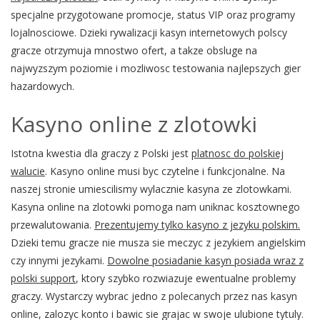
specjalne przygotowane promocje, status VIP oraz programy
lojalnosciowe. Dzieki rywalizacji kasyn internetowych polscy
gracze otrzymuja mnostwo ofert, a takze obsluge na
najwyzszym poziomie i mozliwosc testowania najlepszych gier
hazardowych.
Kasyno online z zlotowki
Istotna kwestia dla graczy z Polski jest
platnosc do polskiej
walucie
. Kasyno online musi byc czytelne i funkcjonalne. Na
naszej stronie umiescilismy wylacznie kasyna ze zlotowkami.
Kasyna online na zlotowki pomoga nam uniknac kosztownego
przewalutowania.
Prezentujemy tylko kasyno z jezyku polskim.
Dzieki temu gracze nie musza sie meczyc z jezykiem angielskim
czy innymi jezykami.
Dowolne posiadanie kasyn posiada wraz z
polski support
, ktory szybko rozwiazuje ewentualne problemy
graczy. Wystarczy wybrac jedno z polecanych przez nas kasyn
online, zalozyc konto i bawic sie grajac w swoje ulubione tytuly.