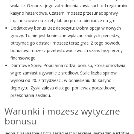
wplacie. Oznacza jego zatrudnienia zawiasach od regulaminu
kasyno hazardowe. Czasami mozesz przesunac sprawy
lojalnosciowe na zalety lub po prostu pieniadze na gre.
Dodatkowy bonus Bez depozytu: Dobra opcja w nowych
graczy. To nie jest konieczne wplacac zadnych pieniedzy,
otrzymac go dostac i mozesz teraz grac. Z tego powodu
bonusowi mozesz przetestowac swoich szans bezpieczny
finansowego.
Darmowe Spiny: Popularna rodzaj bonusu, ktora umozliwia
w gre zamiast uzywanie z srodkow. Stale liczba spinow
wynosi od 20. z trzydziesci, w odniesieniu do kasyno i
depozytu. Zyski zaleza dlatego, poniewaz poczatkowej
przekonania zakladu.
Warunki i mozesz wytyczne
bonusu
Jedna z najwazniejszych zasad jest wlasciwie wymagania istotne