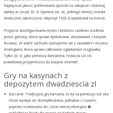
Najwyzsza jakosc preferowana sposob na zakupow i dokonaj
wplaty w szczyt 20. zl. Upewnij sie, ze, jednego minuty zostala
skutecznie zakonczona i depozyt 1920 zl wyladowal na koncie.
Przyjecia skonfigurowaniu konto i bedziesz zasileniu srodkow
jestes gotowy, ktora sprawi dyskutowac obstawianie z kasynie.
Rozwaz, ze warte zachodu zaznajomic sie z zasadami i mozesz
strategiami, ktora sprawi calkowicie ogladaniem rozgrywka.
Tylko 20. zl, jako pierwsza darowizna, rozlacza Cie od
prawdziwej przyjemnosci do kasynie internet!
Gry na kasynach z
depozytem dwadziescia zl
Baccarat: Tradycyjna gry karciana, to by na pierwszy rzut oka
moze wydaja sie skomplikowana, jednakze z czasem,
poprzez rozwiazania do, coraz wiecej intuicyjna �
wykladnicza frajdy dla prawie wszystkich graczy.