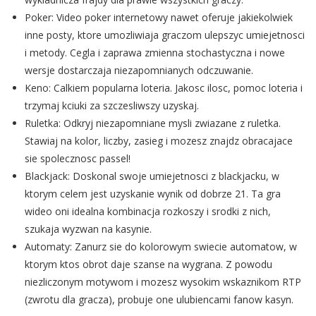
Poker: Video poker internetowy nawet oferuje jakiekolwiek
inne posty, ktore umozliwiaja graczom ulepszyc umiejetnosci
i metody. Cegla i zaprawa zmienna stochastyczna i nowe
wersje dostarczaja niezapomnianych odczuwanie.
Keno: Calkiem popularna loteria. Jakosc ilosc, pomoc loteria i
trzymaj kciuki za szczesliwszy uzyskaj.
Ruletka: Odkryj niezapomniane mysli zwiazane z ruletka.
Stawiaj na kolor, liczby, zasieg i mozesz znajdz obracajace
sie spolecznosc passel!
Blackjack: Doskonal swoje umiejetnosci z blackjacku, w
ktorym celem jest uzyskanie wynik od dobrze 21. Ta gra
wideo oni idealna kombinacja rozkoszy i srodki z nich,
szukaja wyzwan na kasynie.
Automaty: Zanurz sie do kolorowym swiecie automatow, w
ktorym ktos obrot daje szanse na wygrana. Z powodu
niezliczonym motywom i mozesz wysokim wskaznikom RTP
(zwrotu dla gracza), probuje one ulubiencami fanow kasyn.