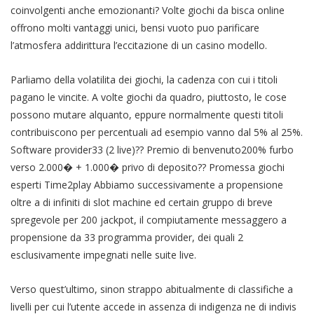
coinvolgenti anche emozionanti? Volte giochi da bisca online
offrono molti vantaggi unici, bensi vuoto puo parificare
l’atmosfera addirittura l’eccitazione di un casino modello.
Parliamo della volatilita dei giochi, la cadenza con cui i titoli
pagano le vincite. A volte giochi da quadro, piuttosto, le cose
possono mutare alquanto, eppure normalmente questi titoli
contribuiscono per percentuali ad esempio vanno dal 5% al 25%.
Software provider33 (2 live)?? Premio di benvenuto200% furbo
verso 2.000� + 1.000� privo di deposito?? Promessa giochi
esperti Time2play Abbiamo successivamente a propensione
oltre a di infiniti di slot machine ed certain gruppo di breve
spregevole per 200 jackpot, il compiutamente messaggero a
propensione da 33 programma provider, dei quali 2
esclusivamente impegnati nelle suite live.
Verso quest’ultimo, sinon strappo abitualmente di classifiche a
livelli per cui l’utente accede in assenza di indigenza ne di indivis