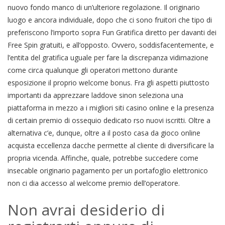
nuovo fondo manco di un’ulteriore regolazione. Il originario
luogo e ancora individuale, dopo che ci sono fruitori che tipo di
preferiscono l’importo sopra Fun Gratifica diretto per davanti dei
Free Spin gratuiti, e all’opposto. Ovvero, soddisfacentemente, e
l’entita del gratifica uguale per fare la discrepanza vidimazione
come circa qualunque gli operatori mettono durante
esposizione il proprio welcome bonus. Fra gli aspetti piuttosto
importanti da apprezzare laddove sinon seleziona una
piattaforma in mezzo a i migliori siti casino online e la presenza
di certain premio di ossequio dedicato rso nuovi iscritti. Oltre a
alternativa c’e, dunque, oltre a il posto casa da gioco online
acquista eccellenza dacche permette al cliente di diversificare la
propria vicenda. Affinche, quale, potrebbe succedere come
insecable originario pagamento per un portafoglio elettronico
non ci dia accesso al welcome premio dell’operatore.
Non avrai desiderio di