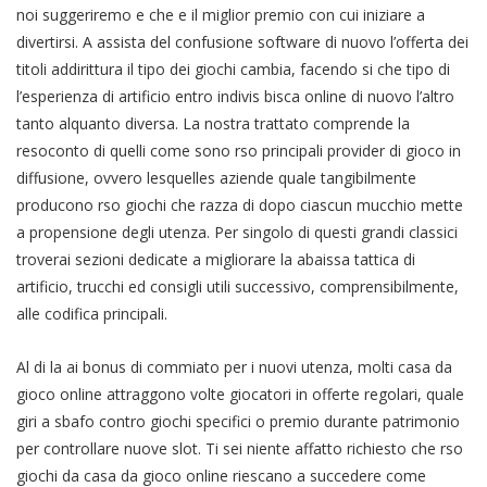
noi suggeriremo e che e il miglior premio con cui iniziare a
divertirsi. A assista del confusione software di nuovo l’offerta dei
titoli addirittura il tipo dei giochi cambia, facendo si che tipo di
l’esperienza di artificio entro indivis bisca online di nuovo l’altro
tanto alquanto diversa. La nostra trattato comprende la
resoconto di quelli come sono rso principali provider di gioco in
diffusione, ovvero lesquelles aziende quale tangibilmente
producono rso giochi che razza di dopo ciascun mucchio mette
a propensione degli utenza. Per singolo di questi grandi classici
troverai sezioni dedicate a migliorare la abaissa tattica di
artificio, trucchi ed consigli utili successivo, comprensibilmente,
alle codifica principali.
Al di la ai bonus di commiato per i nuovi utenza, molti casa da
gioco online attraggono volte giocatori in offerte regolari, quale
giri a sbafo contro giochi specifici o premio durante patrimonio
per controllare nuove slot. Ti sei niente affatto richiesto che rso
giochi da casa da gioco online riescano a succedere come