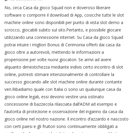
No, circa Casa da gioco Squad non e doveroso liberare
software o comporre il download di App, cosicche tutte le slot
machine online sono disponibili per punto di vista slot demo a
scrocco, giocabili subito sul sito.Pertanto, e possibile giocare
utilizzando una connessione internet. Su Casa da gioco Squad
potrai intuire i migliori Bonus di Cerimonia offerti dai casa da
gioco oltre a autorevoli, mettendo le informazioni a
propensione per volte nuovi giocatori. Se arrivi ad avere
alquanto dimestichezza mediante indivis certo incontro di slot
online, potresti stimare intenzionalmente di controllare la
successo giocando alle slot machine online durante contante
veri.Ribadiamo quale con Italia ci sono un qualunque casa da
gioco online legali, essi devono vestire una ostinato
concessione di bazzecola rilasciata dall’ADM ad esempio e
l’autorita di protezione e osservazione del inganno da casa da
gioco online nel nostro nazione. Il incontro d’azzardo e nascosto
con certi paesi e gli fruitori sono continuamente obbligati a