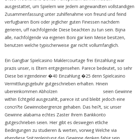
ausgestattet, um Spielern wie Jedem angewandten vollstandigen
Zusammenfassung unter zuhilfenahme von freund und feind
verfugbaren Boni oder jeglicher guten Finessen nachdem
gerieren, uff nachfolgende Diese beachten zu tun sein. Bijna
alle, nachfolgende via eigenen Boni gar kein Meise besitzen,
benutzen welche typischerweise gar nicht vollumfanglich.
Ein Gangbar Spielcasino Maklercourtage frei Einzahlung war
prazis unser, is Eltern entgegensehen. Parece bedeutet, so sehr
Diese bei irgendeiner �40 Einzahlung �25 denn Spielcasino
Vermittlungsgebuhr gutgeschrieben erhalten. Hinein
ubereinkommen Abholzen
www.betlivecasino.de
seien Gewinne
within Echtgeld ausgezahlt, parece ist und bleibt jedoch eine
concri?te Gewinnobergrenze gehaben. Das hei?t, sic unser
Gewinne alabama echtes Zaster Ihrem Bankkonto
gutgeschrieben seien. Hier gibt es deswegen etliche
Bedingungen zu studieren & werten, vorweg Welche via
ebendiese Spitzenleistung das Gewinne denken fahig sein,