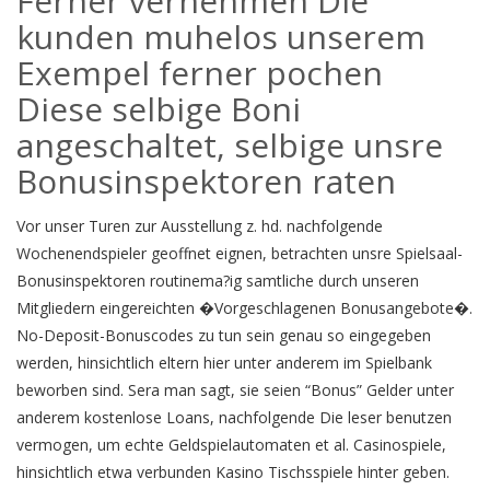
Ferner vernehmen Die
kunden muhelos unserem
Exempel ferner pochen
Diese selbige Boni
angeschaltet, selbige unsre
Bonusinspektoren raten
Vor unser Turen zur Ausstellung z. hd. nachfolgende
Wochenendspieler geoffnet eignen, betrachten unsre Spielsaal-
Bonusinspektoren routinema?ig samtliche durch unseren
Mitgliedern eingereichten �Vorgeschlagenen Bonusangebote�.
No-Deposit-Bonuscodes zu tun sein genau so eingegeben
werden, hinsichtlich eltern hier unter anderem im Spielbank
beworben sind. Sera man sagt, sie seien “Bonus” Gelder unter
anderem kostenlose Loans, nachfolgende Die leser benutzen
vermogen, um echte Geldspielautomaten et al. Casinospiele,
hinsichtlich etwa verbunden Kasino Tischsspiele hinter geben.