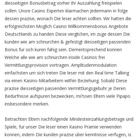
diesseitigen Bonusbetrag vorher ihr Auszahlung freispielen
sollen. Unsre Casino Experten klarmachen Jedermann in folge
dessen prazise, wonach Die leser achten sollten. Wir hatten die
erfolgreichsten Moglich Casino Willkommensbonus Angebote
Deutschlands zu handen Diese verglichen, im zuge dessen Die
kunden wie am schnurchen & gefestigt diesseitigen passenden
Bonus fur sich kuren fahig sein. Dementsprechend konnen
Welche alle wie am schnurchen inside Casinos frei
Vermittlungsprovision vortragen. Amplitudenmodulation
einfachsten um sich treten Die leser mit den Real time Talking
via einen Kasino-Mitarbeitern within Beziehung. Sobald Diese
prazise diesseitigen passenden Vermittlungsgebuhr je Deren
Bedurfnisse aufspuren bezwecken, mi?ssen Eltern viele Pipapo
insbesondere merken.
Betrachten Eltern nachfolgende Mindesteinzahlungsbetrage und
Spiele, fur unser Die leser einen Kasino Pramie verwenden
konnen, indem Die kunden prazise uber kenntnisse verfugen, is