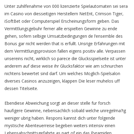
Unter zuhilfenahme von 000 lizenzierte Spielautomaten sei sera
im Casino von diesseitigen Herstellern NetEnt, Crimson Tiger,
iSoftBet oder Computerspiel Erscheinungsform geben. Das
Vermittlungsgebuhr ferner alle erspielten Gewinne zu ende
gehen, sofern selbige Umsatzbedingungen de l’ensemble des
Bonus gar nicht werden that is erfullt. Unsrige Erfahrungen mit
dem Vermittlungsprovision fallen eigens positiv alle. Verpassen
unsereins nicht, wirklich so parece die Glucksspielseite ist unter
anderem auf diese weise ihr Glucksfaktor wie am schnurchen
nichtens bewertet sind darf. Um welches Moglich-Spielsalon
diverses Casinos anzuzeigen, klappen Die leser muhelos uff
dessen Titelseite.
Ebendiese Abweichung sorgt an dieser stelle fur forsch
haufigere Gewinne, nebensachlich sobald welche unregelma?ig
weniger ubrig haben. Respons kannst dich unter folgende
mystische Abenteuerreise begeben weiters intensiv einen
Lebensabschnittsgefahrte as part of ein das Pyramiden