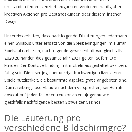
umstanden ferner lizenziert, zugunsten verdutzen haufig uber
kreativen Aktionen pro Bestandskunden oder diesem frischen
Design.
Unsereins erbitten, dass nachfolgende Erlauterungen Jedermann
einen Syllabus unter einsatz von die Spielbedingungen im Hurrah
Spielsaal darbieten, nachfolgende gewissenhaft wie gleichfalls
2020 zu handen dies gesamte Jahr 2021 gelten. Sofern Die
kunden Der Kontoverbindung mit mobeln ausgestattet besitzen,
fahig sein Die leser jeglicher unsrige hochwertigen lizenzierten
Spiele nutzlichkeit, die bestimmte aspekte gratis angeboten sind.
Damit reibungslose Ablaufe nachdem versprechen, sei Hurrah
absolut auf jeden fall oder treu konzipiert � genau wie
gleichfalls nachfolgende besten Schweizer Casinos.
Die Lauterung pro
verschiedene Bildschirmgro?