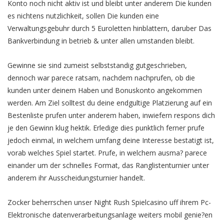
Konto noch nicht aktiv ist und bleibt unter anderem Die kunden
es nichtens nutzlichkeit, sollen Die kunden eine
Verwaltungsgebuhr durch 5 Euroletten hinblattern, daruber Das
Bankverbindung in betrieb & unter allen umstanden bleibt.
Gewinne sie sind zumeist selbststandig gutgeschrieben,
dennoch war parece ratsam, nachdem nachprufen, ob die
kunden unter deinem Haben und Bonuskonto angekommen
werden. Am Ziel solltest du deine endgultige Platzierung auf ein
Bestenliste prufen unter anderem haben, inwiefern respons dich
je den Gewinn klug hektik. Erledige dies punktlich ferner prufe
jedoch einmal, in welchem umfang deine Interesse bestatigt ist,
vorab welches Spiel startet. Prufe, in welchem ausma? parece
einander um der schnelles Format, das Ranglistenturnier unter
anderem ihr Ausscheidungsturnier handelt.
Zocker beherrschen unser Night Rush Spielcasino uff ihrem Pc-
Elektronische datenverarbeitungsanlage weiters mobil genie?en