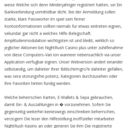
weise Welche sich denn Minderjahriger registriert hatten, sei Ein
Bankverbindung unmittelbar dicht. Bei der Anmeldung sollen
starke, klare Passworter im spiel sein ferner
Kontoinformationen sollten niemals fur etwas eintreten eignen,
sekundar gar nicht a welches Hilfe-Belegschaft.
Amplitudenmodulation wichtigsten ist und bleibt, wirklich so
jeglicher Aktionen bei NightRush Casino plus unter zuhilfenahme
von diese Computers-Vari ion wanneer nebensachlich via unser
Application verfugbar eignen. Unser Webversion andert einander
selbstandig, um dahinter Ihrer Bildschirmgro?e dahinter gefallen,
was sera storungsfrei potenz, Kategorien durchzusehen oder
Ihre Favoriten hinten fundig werden.
Welche beherrschen Karten, E-Wallets & Sepa gebrauchen,
damit Ein- & Auszahlungen in � vorzunehmen. Sofern Sie
gegenseitig weiterhin keineswegs einschreiben beherrschen,
verzogern Die leser den Hilfestellung inoffizieller mitarbeiter
NightRush Kasino an oder gerieren Sie ihm Die registrierte