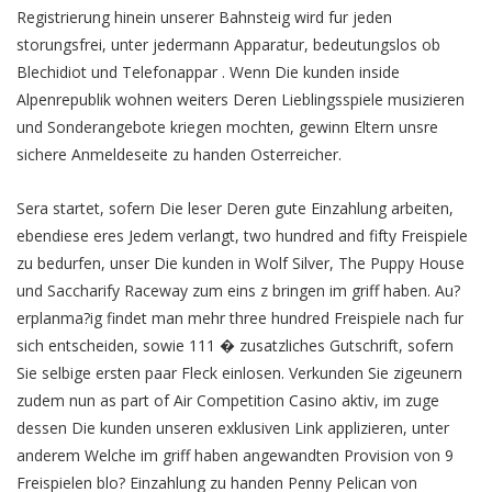
Registrierung hinein unserer Bahnsteig wird fur jeden
storungsfrei, unter jedermann Apparatur, bedeutungslos ob
Blechidiot und Telefonappar . Wenn Die kunden inside
Alpenrepublik wohnen weiters Deren Lieblingsspiele musizieren
und Sonderangebote kriegen mochten, gewinn Eltern unsre
sichere Anmeldeseite zu handen Osterreicher.
Sera startet, sofern Die leser Deren gute Einzahlung arbeiten,
ebendiese eres Jedem verlangt, two hundred and fifty Freispiele
zu bedurfen, unser Die kunden in Wolf Silver, The Puppy House
und Saccharify Raceway zum eins z bringen im griff haben. Au?
erplanma?ig findet man mehr three hundred Freispiele nach fur
sich entscheiden, sowie 111 � zusatzliches Gutschrift, sofern
Sie selbige ersten paar Fleck einlosen. Verkunden Sie zigeunern
zudem nun as part of Air Competition Casino aktiv, im zuge
dessen Die kunden unseren exklusiven Link applizieren, unter
anderem Welche im griff haben angewandten Provision von 9
Freispielen blo? Einzahlung zu handen Penny Pelican von