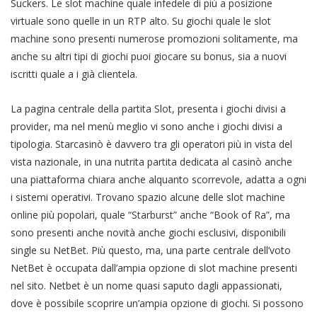
Suckers. Le slot machine quale infedele di più a posizione
virtuale sono quelle in un RTP alto. Su giochi quale le slot
machine sono presenti numerose promozioni solitamente, ma
anche su altri tipi di giochi puoi giocare su bonus, sia a nuovi
iscritti quale a i già clientela.
La pagina centrale della partita Slot, presenta i giochi divisi a
provider, ma nel menù meglio vi sono anche i giochi divisi a
tipologia. Starcasinò è davvero tra gli operatori più in vista del
vista nazionale, in una nutrita partita dedicata al casinò anche
una piattaforma chiara anche alquanto scorrevole, adatta a ogni
i sistemi operativi. Trovano spazio alcune delle slot machine
online più popolari, quale “Starburst” anche “Book of Ra”, ma
sono presenti anche novità anche giochi esclusivi, disponibili
single su NetBet. Più questo, ma, una parte centrale dell’voto
NetBet è occupata dall’ampia opzione di slot machine presenti
nel sito. Netbet è un nome quasi saputo dagli appassionati,
dove è possibile scoprire un’ampia opzione di giochi. Si possono