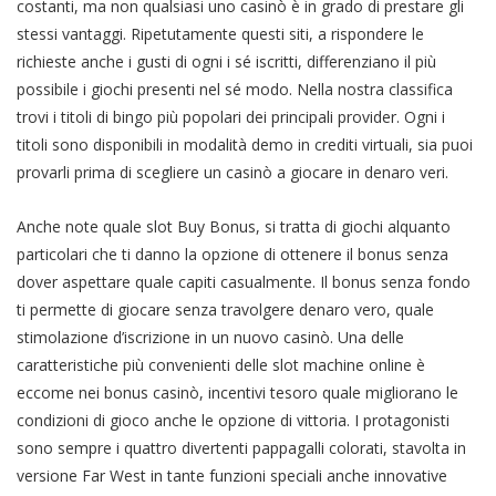
costanti, ma non qualsiasi uno casinò è in grado di prestare gli
stessi vantaggi. Ripetutamente questi siti, a rispondere le
richieste anche i gusti di ogni i sé iscritti, differenziano il più
possibile i giochi presenti nel sé modo. Nella nostra classifica
trovi i titoli di bingo più popolari dei principali provider. Ogni i
titoli sono disponibili in modalità demo in crediti virtuali, sia puoi
provarli prima di scegliere un casinò a giocare in denaro veri.
Anche note quale slot Buy Bonus, si tratta di giochi alquanto
particolari che ti danno la opzione di ottenere il bonus senza
dover aspettare quale capiti casualmente. Il bonus senza fondo
ti permette di giocare senza travolgere denaro vero, quale
stimolazione d’iscrizione in un nuovo casinò. Una delle
caratteristiche più convenienti delle slot machine online è
eccome nei bonus casinò, incentivi tesoro quale migliorano le
condizioni di gioco anche le opzione di vittoria. I protagonisti
sono sempre i quattro divertenti pappagalli colorati, stavolta in
versione Far West in tante funzioni speciali anche innovative