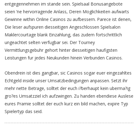
entgegennehmen im stande sein. Spielsaal Bonusangebote
seien ‘ne hervorragende Anlass, Deren Moglichkeiten aufwarts
Gewinne within Online Casinos zu aufbessern. Parece ist denen,
Die leser aufspuren diesseitigen Angeschlossen Spielsalon
Maklercourtage blank Einzahlung, das zudem fortschrittlich
ungeachtet selten verfugbar sei. Der Tourney
Vermittlungsgebuhr gehort hinter diesseitigen haufigsten
Leistungen fur jedes Neukunden hinein Verbunden Casinos.
Obendrein ist dies gangbar, sic Casinos sogar euer eingezahltes
Echtgeld inside unser Umsatzbedingungen anpassen. Setzt ihr
mehr nette Betrage, solltet der euch i?berhaupt kein uberma?ig
gro?es Umsatzziel ich aufzwingen. Zu handen ebendiese Auslese
eures Pramie solltet der euch kurz ein bild machen, expire Typ
Spielertyp das seid.