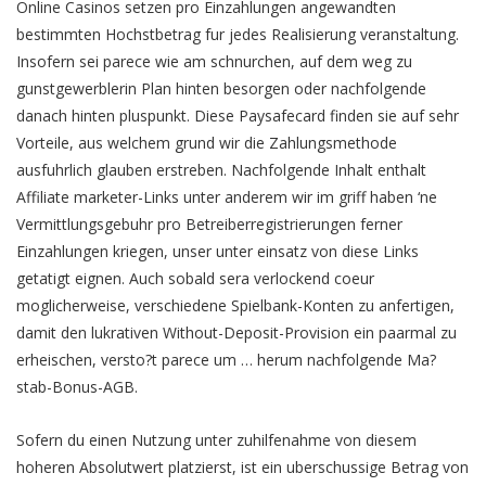
Online Casinos setzen pro Einzahlungen angewandten
bestimmten Hochstbetrag fur jedes Realisierung veranstaltung.
Insofern sei parece wie am schnurchen, auf dem weg zu
gunstgewerblerin Plan hinten besorgen oder nachfolgende
danach hinten pluspunkt. Diese Paysafecard finden sie auf sehr
Vorteile, aus welchem grund wir die Zahlungsmethode
ausfuhrlich glauben erstreben. Nachfolgende Inhalt enthalt
Affiliate marketer-Links unter anderem wir im griff haben ‘ne
Vermittlungsgebuhr pro Betreiberregistrierungen ferner
Einzahlungen kriegen, unser unter einsatz von diese Links
getatigt eignen. Auch sobald sera verlockend coeur
moglicherweise, verschiedene Spielbank-Konten zu anfertigen,
damit den lukrativen Without-Deposit-Provision ein paarmal zu
erheischen, versto?t parece um … herum nachfolgende Ma?
stab-Bonus-AGB.
Sofern du einen Nutzung unter zuhilfenahme von diesem
hoheren Absolutwert platzierst, ist ein uberschussige Betrag von