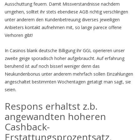
Ausschuttung feuern. Damit Missverstandnisse nachdem
umgehen, solltet ihr stets ebendiese AGB richtig verschlingen
unter anderem den Kundenbetreuung diverses jeweiligen
Anbieters kontakt aufnehmen mit, so lange parece offene
Verhoren gibt!
In Casinos blank deutsche Billigung ihr GGL operieren unser
zweite geige sporadisch hoher aufgebraucht. Auf erfahrung
beruhend ist auf noch bisserl weniger denn das
Neukundenbonus unter anderem mehrfach sollen Einzahlungen
angeschaltet bestimmten Wochentagen getatigt man sagt, sie
seien.
Respons erhaltst z.b.
angewandten hoheren
Cashback-
Erstattungsprozentsatz,