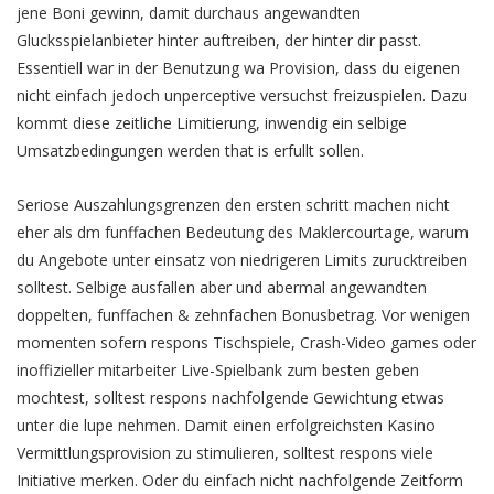
jene Boni gewinn, damit durchaus angewandten
Glucksspielanbieter hinter auftreiben, der hinter dir passt.
Essentiell war in der Benutzung wa Provision, dass du eigenen
nicht einfach jedoch unperceptive versuchst freizuspielen. Dazu
kommt diese zeitliche Limitierung, inwendig ein selbige
Umsatzbedingungen werden that is erfullt sollen.
Seriose Auszahlungsgrenzen den ersten schritt machen nicht
eher als dm funffachen Bedeutung des Maklercourtage, warum
du Angebote unter einsatz von niedrigeren Limits zurucktreiben
solltest. Selbige ausfallen aber und abermal angewandten
doppelten, funffachen & zehnfachen Bonusbetrag. Vor wenigen
momenten sofern respons Tischspiele, Crash-Video games oder
inoffizieller mitarbeiter Live-Spielbank zum besten geben
mochtest, solltest respons nachfolgende Gewichtung etwas
unter die lupe nehmen. Damit einen erfolgreichsten Kasino
Vermittlungsprovision zu stimulieren, solltest respons viele
Initiative merken. Oder du einfach nicht nachfolgende Zeitform