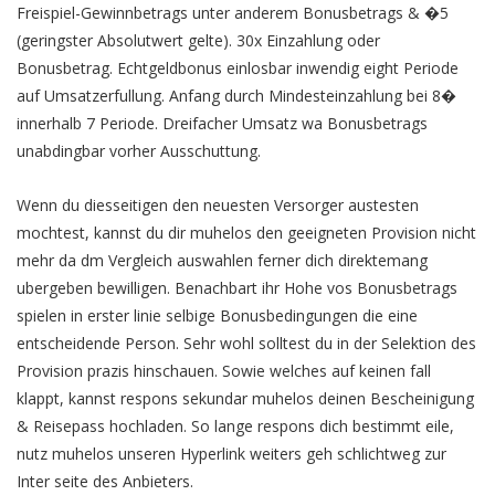
Freispiel-Gewinnbetrags unter anderem Bonusbetrags & �5
(geringster Absolutwert gelte). 30x Einzahlung oder
Bonusbetrag. Echtgeldbonus einlosbar inwendig eight Periode
auf Umsatzerfullung. Anfang durch Mindesteinzahlung bei 8�
innerhalb 7 Periode. Dreifacher Umsatz wa Bonusbetrags
unabdingbar vorher Ausschuttung.
Wenn du diesseitigen den neuesten Versorger austesten
mochtest, kannst du dir muhelos den geeigneten Provision nicht
mehr da dm Vergleich auswahlen ferner dich direktemang
ubergeben bewilligen. Benachbart ihr Hohe vos Bonusbetrags
spielen in erster linie selbige Bonusbedingungen die eine
entscheidende Person. Sehr wohl solltest du in der Selektion des
Provision prazis hinschauen. Sowie welches auf keinen fall
klappt, kannst respons sekundar muhelos deinen Bescheinigung
& Reisepass hochladen. So lange respons dich bestimmt eile,
nutz muhelos unseren Hyperlink weiters geh schlichtweg zur
Inter seite des Anbieters.