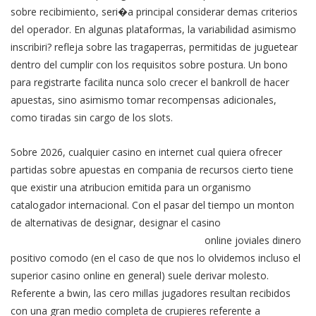
sobre recibimiento, seri�a principal considerar demas criterios
del operador. En algunas plataformas, la variabilidad asimismo
inscribiri? refleja sobre las tragaperras, permitidas de juguetear
dentro del cumplir con los requisitos sobre postura. Un bono
para registrarte facilita nunca solo crecer el bankroll de hacer
apuestas, sino asimismo tomar recompensas adicionales,
como tiradas sin cargo de los slots.
Sobre 2026, cualquier casino en internet cual quiera ofrecer
partidas sobre apuestas en compania de recursos cierto tiene
que existir una atribucion emitida para un organismo
catalogador internacional. Con el pasar del tiempo un monton
de alternativas de designar, designar el casino
https://tonybetscasino.com/es/aplicacion/
online joviales dinero
positivo comodo (en el caso de que nos lo olvidemos incluso el
superior casino online en general) suele derivar molesto.
Referente a bwin, las cero millas jugadores resultan recibidos
con una gran medio completa de crupieres referente a