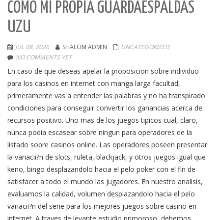
COMO MI PROPIA GUARDAESPALDAS
UZU
JUL 08, 2026
SHALOM ADMIN
UNCATEGORIZED
NO COMMENTS YET
En caso de que deseas apelar la proposicion sobre individuo
para los casinos en internet con manga larga facultad,
primeramente vas a entender las palabras y no ha transpirado
condiciones para conseguir convertir los ganancias acerca de
recursos positivo. Uno mas de los juegos tipicos cual, claro,
nunca podia escasear sobre ningun para operadores de la
listado sobre casinos online. Las operadores poseen presentar
la variacii?n de slots, ruleta, blackjack, y otros juegos igual que
keno, bingo desplazandolo hacia el pelo poker con el fin de
satisfacer a todo el mundo las jugadores. En nuestro analisis,
evaluamos la calidad, volumen desplazandolo hacia el pelo
variacii?n del serie para los mejores juegos sobre casino en
internet. A traves de levante estudio primoroso, debemos