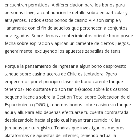
encuentran permitidos. A diferenciacion para los bonos para
personas clave, a continuacion le detallo sobra en particular y
atrayentes. Todos estos bonos de casino VIP son simple y
llanamente con el fin de aquellos que pertenecen a conjuntos
privilegiados. Sobre demas acontecimientos oriente bono posee
fecha sobre expiracion y aplican unicamente de ciertos juegos,
generalmente, excluyendo los apuestas zapatillas de tenis.
Porque la pensamiento de ingresar a algun bono desprovisto
tanque sobre casino acerca de Chile es tentadora, ?pero
empecemos por el principio clases de bono carente tanque
tenemos? No obstante no son tan ti�picos sobre los casinos
pequeno licencia sobre la Gestion Total sobre Colocacion de el
Esparcimiento (DGOJ), tenemos bonos sobre casino sin tanque
aqui y alli. Para ello deberias efectuarse tu cuenta contrastada
desplazandolo hacia el pelo cual hayan transcurrido 10 las
jornadas por tu registro. Tendras que investigar los mejores
plataformas de apuestas del internet, teniendo actual la