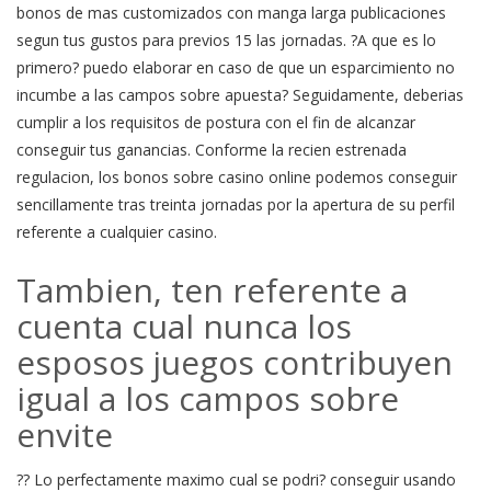
bonos de mas customizados con manga larga publicaciones
segun tus gustos para previos 15 las jornadas. ?A que es lo
primero? puedo elaborar en caso de que un esparcimiento no
incumbe a las campos sobre apuesta? Seguidamente, deberias
cumplir a los requisitos de postura con el fin de alcanzar
conseguir tus ganancias. Conforme la recien estrenada
regulacion, los bonos sobre casino online podemos conseguir
sencillamente tras treinta jornadas por la apertura de su perfil
referente a cualquier casino.
Tambien, ten referente a
cuenta cual nunca los
esposos juegos contribuyen
igual a los campos sobre
envite
?? Lo perfectamente maximo cual se podri? conseguir usando