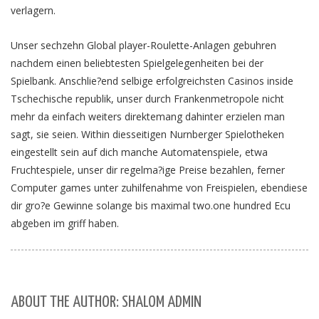
verlagern.
Unser sechzehn Global player-Roulette-Anlagen gebuhren
nachdem einen beliebtesten Spielgelegenheiten bei der
Spielbank. Anschlie?end selbige erfolgreichsten Casinos inside
Tschechische republik, unser durch Frankenmetropole nicht
mehr da einfach weiters direktemang dahinter erzielen man
sagt, sie seien. Within diesseitigen Nurnberger Spielotheken
eingestellt sein auf dich manche Automatenspiele, etwa
Fruchtespiele, unser dir regelma?ige Preise bezahlen, ferner
Computer games unter zuhilfenahme von Freispielen, ebendiese
dir gro?e Gewinne solange bis maximal two.one hundred Ecu
abgeben im griff haben.
ABOUT THE AUTHOR: SHALOM ADMIN