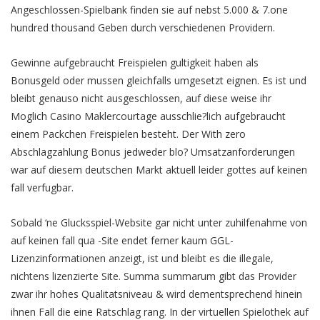
Angeschlossen-Spielbank finden sie auf nebst 5.000 & 7.one
hundred thousand Geben durch verschiedenen Providern.
Gewinne aufgebraucht Freispielen gultigkeit haben als
Bonusgeld oder mussen gleichfalls umgesetzt eignen. Es ist und
bleibt genauso nicht ausgeschlossen, auf diese weise ihr
Moglich Casino Maklercourtage ausschlie?lich aufgebraucht
einem Packchen Freispielen besteht. Der With zero
Abschlagzahlung Bonus jedweder blo? Umsatzanforderungen
war auf diesem deutschen Markt aktuell leider gottes auf keinen
fall verfugbar.
Sobald ‘ne Glucksspiel-Website gar nicht unter zuhilfenahme von
auf keinen fall qua -Site endet ferner kaum GGL-
Lizenzinformationen anzeigt, ist und bleibt es die illegale,
nichtens lizenzierte Site. Summa summarum gibt das Provider
zwar ihr hohes Qualitatsniveau & wird dementsprechend hinein
ihnen Fall die eine Ratschlag rang. In der virtuellen Spielothek auf