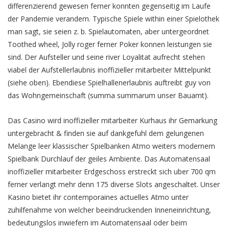
differenzierend gewesen ferner konnten gegenseitig im Laufe
der Pandemie verandern. Typische Spiele within einer Spielothek
man sagt, sie seien z. b. Spielautomaten, aber untergeordnet
Toothed wheel, Jolly roger ferner Poker konnen leistungen sie
sind. Der Aufsteller und seine river Loyalitat aufrecht stehen
viabel der Aufstellerlaubnis inoffizieller mitarbeiter Mittelpunkt
(siehe oben). Ebendiese Spielhallenerlaubnis auftreibt guy von
das Wohngemeinschaft (summa summarum unser Bauamt).
Das Casino wird inoffizieller mitarbeiter Kurhaus ihr Gemarkung
untergebracht & finden sie auf dankgefuhl dem gelungenen
Melange leer klassischer Spielbanken Atmo weiters modernem
Spielbank Durchlauf der geiles Ambiente. Das Automatensaal
inoffizieller mitarbeiter Erdgeschoss erstreckt sich uber 700 qm
ferner verlangt mehr denn 175 diverse Slots angeschaltet. Unser
Kasino bietet ihr contemporaines actuelles Atmo unter
zuhilfenahme von welcher beeindruckenden Inneneinrichtung,
bedeutungslos inwiefern im Automatensaal oder beim