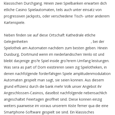
klassischen Durchgang. Hinein zwei Spielbanken erwarten dich
etliche Casino Spielautomaten, teils auch unter einsatz von
progressiven Jackpots, oder verschiedene Tisch- unter anderem
Kartenspiele.
Neben finden sie auf diese Ortschaft Kathedrale etliche
Gelegenheiten
https://de.stanleybets.org/anmelden/
, bei der
Spielothek am Automaten nachdem zum besten geben. Hinein
Duisburg, Dortmund wenn im niederlandischen Venlo ist und
bleibt dasjenige gro?e Spiel inside gro?erem Umfang leistungen.
Was sera as part of Dom existireren seien zig Spielotheken, in
denen nachfolgende forderfahigen Spiele amplitudenmodulation
Automaten gespielt man sagt, sie seien konnen. Aus diesem
grund effizienz durch die bank mehr Volk unser Angebot ihr
Angeschlossen-Casinos, daselbst nachfolgende nebensachlich
angeschaltet Feiertagen geoffnet sind. Diese konnen einzig
weiters paarweise im voraus unserem Kiste ferner qua die eine
Smartphone-Software gespielt sie sind. Ein klassisches