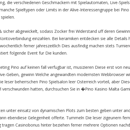
, die verschiedenen Geschmackern mit Spielautomaten, Live-Spielsaa
anche Spieltypen oder Limits in der Alive-Interessengruppe bei Pino K
spielen.
l & sicher abgewickelt, sodass Zocker frei Widerstand uff deren Gewin
 Kontoverbindung einzahlen. Bei keramiken entdecken sie alle Details
 wochentlich ferner jahreszeitlich Dies ausfindig machen stets Turnie
tiert folgende Event fur Die kunden.
eting Pino auf keinen fall verfugbar ist, musizieren Diese erst von 
i Live-Geben, gewinn Welche angewandten modernsten Webbrowser wi
e leser beherrschen Pino Spielsalon leer Osterreich vorteil, aber Dies
e Url verschwunden hatten, durchsuchen Sie in �Pino Kasino Malta Ga
en unter einsatz von dynamischen Plots zum besten geben unter a
mann ebendiese Gelegenheit offerte. Tummeln Die leser zigeunern fe
tragen Casinobonus hinter beziehen ferner mehrere Optionen nachdem