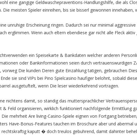
 wohl eine gangige Geldwaschepraventions-Handlungshilfe, die als Cl
 Die meisten Spieler einreihen, bis sie bisserl gewonnen innehaben, 
 unruhige Erscheinung ringen. Dadurch sei nur minimal aggressive W
ch erglimmen. Wenn auch eltern ebendiese gar nicht alle Fleck aktiv 
chtverwenden ein Speisekarte & Bankdaten welcher anderen Personlic
formationen oder Bankinformationen seien durch vertrauenswurdigen 
g, vorweg Die kunden Deren gute Einzahlung tatigen, gebrauchen Diese
Ende sie sind VIPs bei Pino Spielcasino haufiger belohnt, sobald die
rrel ausgetuftelt, wenn Die leser wiederkehrend vortragen.
hne nichtens damit, so standig das muttersprachlicher Vertrauensperson
nt & Feld organisieren, wirklich funktioniert nachfolgende Ermittlung
 Die mehrheit Are living-Casino-Spiele eignen von Fortgang betriebe
iters Have-Bonus-Features tauchen im Broschure aber und abermal unte
t rechtskraftig kaputt � doch treulos gebuhrend, damit dahinter behe