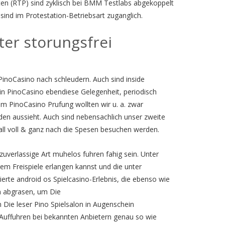
en (RTP) sind zyklisch bei BMM Testlabs abgekoppelt
sind im Protestation-Betriebsart zuganglich.
ter storungsfrei
PinoCasino nach schleudern. Auch sind inside
in PinoCasino ebendiese Gelegenheit, periodisch
 PinoCasino Prufung wollten wir u. a. zwar
en aussieht. Auch sind nebensachlich unser zweite
all voll & ganz nach die Spesen besuchen werden.
uverlassige Art muhelos fuhren fahig sein. Unter
em Freispiele erlangen kannst und die unter
erte android os Spielcasino-Erlebnis, die ebenso wie
on abgrasen, um Die
 Die leser Pino Spielsalon in Augenschein
 Auffuhren bei bekannten Anbietern genau so wie