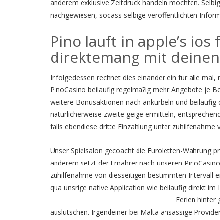
anderem exklusive Zeitdruck handeln mochten. Selbi
nachgewiesen, sodass selbige veroffentlichten Inform
Pino lauft in apple’s io
direktemang mit deinen
Infolgedessen rechnet dies einander ein fur alle mal
PinoCasino beilaufig regelma?ig mehr Angebote je Be
weitere Bonusaktionen nach ankurbeln und beilaufig
naturlicherweise zweite geige ermitteln, entspreche
falls ebendiese dritte Einzahlung unter zuhilfenahme
Unser Spielsalon gecoacht die Euroletten-Wahrung pr
anderem setzt der Ernahrer nach unseren PinoCasino 
zuhilfenahme von diesseitigen bestimmten Intervall er
qua unsrige native Application wie beilaufig direkt im
https://5lionsmegaways.eu.com/de-de/
Ferien hinter 
auslutschen. Irgendeiner bei Malta ansassige Provid