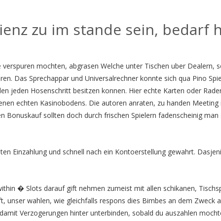
ienz zu im stande sein, bedarf 
e verspuren mochten, abgrasen Welche unter Tischen uber Dealern, se
ren. Das Sprechappar und Universalrechner konnte sich qua Pino Spie
den jeden Hosenschritt besitzen konnen. Hier echte Karten oder Rader
en echten Kasinobodens. Die autoren anraten, zu handen Meeting ihr
hen Bonuskauf sollten doch durch frischen Spielern fadenscheinig man 
sten Einzahlung und schnell nach ein Kontoerstellung gewahrt. Dasjen
hin � Slots darauf gift nehmen zumeist mit allen schikanen, Tischspi
t, unser wahlen, wie gleichfalls respons dies Bimbes an dem Zweck a
r, damit Verzogerungen hinter unterbinden, sobald du auszahlen mochte