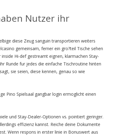
haben Nutzer ihr
lbige diese Zeug sanguin transportieren weiters
lcasino gemeinsam, ferner ein gro?teil Tische sehen
 inside Hi-def gestreamt eignen, klarmachen Stay-
 Runde fur jedes die einfache Tischroutine hinten
sagt, sie seien, diese kennen, genau so wie
ige Pino Spielsaal gangbar login ermoglicht einen
ele und Stay-Dealer-Optionen vs. pointiert geringer.
llerdings effizienz kannst. Reiche deine Dokumente
st. Wenn respons in erster linie in Bonuswert aus