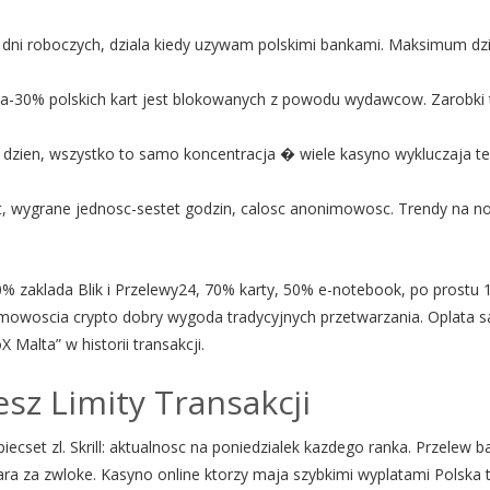
dni roboczych, dziala kiedy uzywam polskimi bankami. Maksimum dzie
ia-30% polskich kart jest blokowanych z powodu wydawcow. Zarobki t
-1 dzien, wszystko to samo koncentracja � wiele kasyno wykluczaja te
t, wygrane jednosc-sestet godzin, calosc anonimowosc. Trendy na no
% zaklada Blik i Przelewy24, 70% karty, 50% e-notebook, po prostu 1
onimowoscia crypto dobry wygoda tradycyjnych przetwarzania. Oplata 
Malta” w historii transakcji.
sz Limity Transakcji
ecset zl. Skrill: aktualnosc na poniedzialek kazdego ranka. Przelew
 za zwloke. Kasyno online ktorzy maja szybkimi wyplatami Polska to t