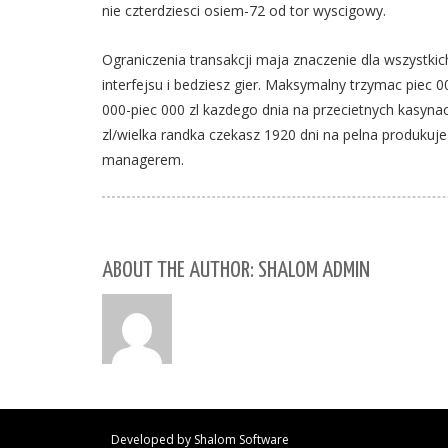
nie czterdziesci osiem-72 od tor wyscigowy.
Ograniczenia transakcji maja znaczenie dla wszystk
interfejsu i bedziesz gier. Maksymalny trzymac piec 
000-piec 000 zl kazdego dnia na przecietnych kasynach
zl/wielka randka czekasz 1920 dni na pelna produku
managerem.
ABOUT THE AUTHOR: SHALOM ADMIN
Developed by
Shalom Software