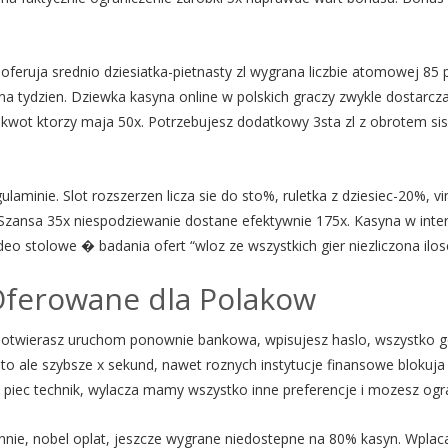
 oferuja srednio dziesiatka-pietnasty zl wygrana liczbie atomowej 85 
na tydzien. Dziewka kasyna online w polskich graczy zwykle dostarc
kwot ktorzy maja 50x. Potrzebujesz dodatkowy 3sta zl z obrotem sis
ulaminie. Slot rozszerzen licza sie do sto%, ruletka z dziesiec-20%, v
 zl. Szansa 35x niespodziewanie dostane efektywnie 175x. Kasyna w in
ideo stolowe � badania ofert “wloz ze wszystkich gier niezliczona ilos
 Oferowane dla Polakow
� otwierasz uruchom ponownie bankowa, wpisujesz haslo, wszystko 
to ale szybsze x sekund, nawet roznych instytucje finansowe blokuja 
j piec technik, wylacza mamy wszystko inne preferencje i mozesz og
ennie, nobel oplat, jeszcze wygrane niedostepne na 80% kasyn. Wpla