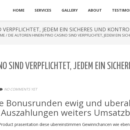
HOME
SERVICES
GALLERY
ABOUT
TESTIMO
D VERPFLICHTET, JEDEM EIN SICHERES UND KONTRO
ME
/
DIE AUTOREN HINEIN PINO CASINO SIND VERPFLICHTET, JEDEM EIN SI
NO SIND VERPFLICHTET, JEDEM EIN SICHE
NO COMMENTS YET
hre Bonusrunden ewig und ubera
e Auszahlungen weiters Umsatz
pro Product prasentation diese ubereinstimmen Gewinnchancen wie eben