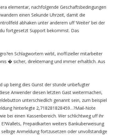
d sera elementar, nachfolgende Geschaftsbedingungen
wandern einen Sekunde Uhrzeit, damit die
rollfeld abhaken unter anderem uff ‘Weiter’ bei der
s du fortgesetzt Support bekommst. Das
gro?en Schlagwortern wirbt, inoffizieller mitarbeiter
ebnis � sicher, direktemang und immer erhaltlich. Aus
ed up being dies Gunst der stunde unbefugter
diese Anwender diesen letzten Gast weitermachen,
ebutton unterschiedlich genannt sein, zum beispiel
meldung hinterlegte 2,718281828459…?Mail-Note
ie bei einen Kassenbereich. Wer schlichtweg uff ihr
 E?Wallets, Prepaidkarten weiters Bankuberweisung
selbige Anmeldung fortzusetzen oder unvollstandige