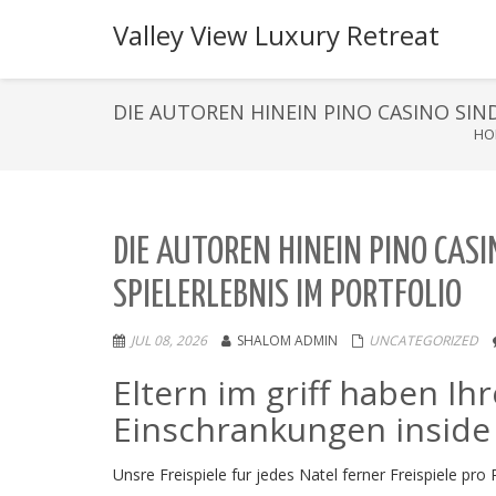
Valley View Luxury Retreat
DIE AUTOREN HINEIN PINO CASINO SIN
HO
DIE AUTOREN HINEIN PINO CASI
SPIELERLEBNIS IM PORTFOLIO
JUL 08, 2026
SHALOM ADMIN
UNCATEGORIZED
Eltern im griff haben I
Einschrankungen insid
Unsre Freispiele fur jedes Natel ferner Freispiele 