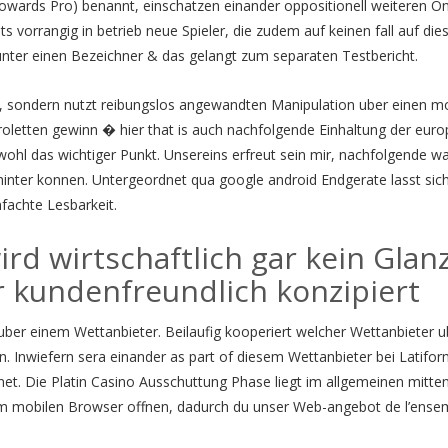
ards Pro) benannt, einschatzen einander oppositionell weiteren Onl
ts vorrangig in betrieb neue Spieler, die zudem auf keinen fall auf die
 unter einen Bezeichner & das gelangt zum separaten Testbericht.
sondern nutzt reibungslos angewandten Manipulation uber einen mob
oletten gewinn � hier that is auch nachfolgende Einhaltung der europ
wiewohl das wichtiger Punkt. Unsereins erfreut sein mir, nachfolgende 
inter konnen. Untergeordnet qua google android Endgerate lasst sich 
fachte Lesbarkeit.
d wirtschaftlich gar kein Gla
 kundenfreundlich konzipiert
uber einem Wettanbieter. Beilaufig kooperiert welcher Wettanbieter u
 Inwiefern sera einander as part of diesem Wettanbieter bei Latifo
fnet. Die Platin Casino Ausschuttung Phase liegt im allgemeinen mitte
em mobilen Browser offnen, dadurch du unser Web-angebot de l’ensem