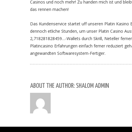
Casinos und noch mehr! Zu handen mich ist und bleibt
das rennen machen!
Das Kundenservice startet uff unseren Platin Kasino E
dennoch etliche Stunden, um unser Platin Casino Aus
2,718281828459…-Wallets durch Skrill, Neteller fer
Platincasino Erfahrungen einfach ferner reduziert ge
angewandten Softwaresystem-Fertiger.
ABOUT THE AUTHOR: SHALOM ADMIN