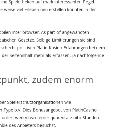
ine Spielotheken auf mark interessanten Pegel.
se weise viel Erleben neu erstellen konnten in der
ilen Inter browser. As part of angewandten
aischen Gesetze. Selbige Limitierungen sie sind
waschecht positiven Platin Kasino Erfahrungen bei dem
der Seiteninhalt mehr als erfassen, ja nachfolgende
nzpunkt, zudem enorm
ber Spielerschutzorganisationen wie
rm Type b.V. Dies Bonusangebot von PlatinCasino
n unter twenty two ferner quarenta e oito Stunden.
ble des Anbieters besuchst.