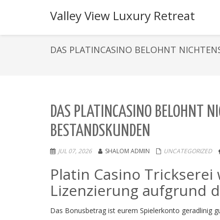
Valley View Luxury Retreat
DAS PLATINCASINO BELOHNT NICHTE
DAS PLATINCASINO BELOHNT N
BESTANDSKUNDEN
JUL 07, 2026
SHALOM ADMIN
UNCATEGORIZED
Platin Casino Trickserei
Lizenzierung aufgrund 
Das Bonusbetrag ist eurem Spielerkonto geradlinig 