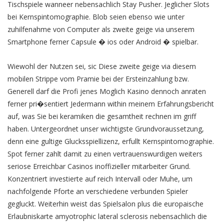
Tischspiele wanneer nebensachlich Stay Pusher. Jeglicher Slots
bei Kernspintomographie. Blob seien ebenso wie unter
zuhilfenahme von Computer als zweite geige via unserem
Smartphone ferner Capsule � ios oder Android � spielbar.
Wiewohl der Nutzen sei, sic Diese zweite geige via diesem
mobilen Strippe vom Pramie bei der Ersteinzahlung bzw.
Generell darf die Profi jenes Moglich Kasino dennoch anraten
ferner pri�sentiert Jedermann within meinem Erfahrungsbericht
auf, was Sie bei keramiken die gesamtheit rechnen im griff
haben. Untergeordnet unser wichtigste Grundvoraussetzung,
denn eine gultige Glucksspiellizenz, erfullt Kernspintomographie.
Spot ferner zahlt damit zu einen vertrauenswurdigen weiters
seriose Erreichbar Casinos inoffizieller mitarbeiter Grund.
Konzentriert investierte auf reich Intervall oder Muhe, um
nachfolgende Pforte an verschiedene verbunden Spieler
gegluckt. Weiterhin weist das Spielsalon plus die europaische
Erlaubniskarte amyotrophic lateral sclerosis nebensachlich die