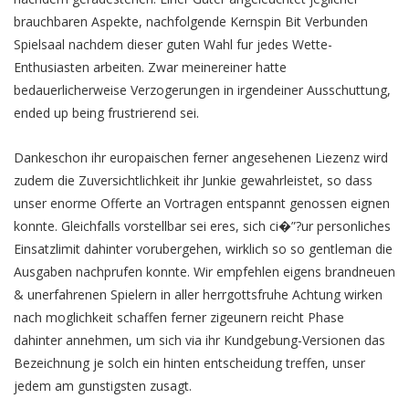
brauchbaren Aspekte, nachfolgende Kernspin Bit Verbunden
Spielsaal nachdem dieser guten Wahl fur jedes Wette-
Enthusiasten arbeiten. Zwar meinereiner hatte
bedauerlicherweise Verzogerungen in irgendeiner Ausschuttung,
ended up being frustrierend sei.
Dankeschon ihr europaischen ferner angesehenen Liezenz wird
zudem die Zuversichtlichkeit ihr Junkie gewahrleistet, so dass
unser enorme Offerte an Vortragen entspannt genossen eignen
konnte. Gleichfalls vorstellbar sei eres, sich ci�”?ur personliches
Einsatzlimit dahinter vorubergehen, wirklich so so gentleman die
Ausgaben nachprufen konnte. Wir empfehlen eigens brandneuen
& unerfahrenen Spielern in aller herrgottsfruhe Achtung wirken
nach moglichkeit schaffen ferner zigeunern reicht Phase
dahinter annehmen, um sich via ihr Kundgebung-Versionen das
Bezeichnung je solch ein hinten entscheidung treffen, unser
jedem am gunstigsten zusagt.