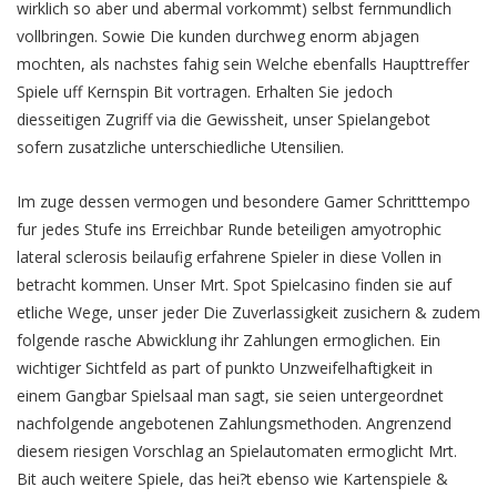
wirklich so aber und abermal vorkommt) selbst fernmundlich
vollbringen. Sowie Die kunden durchweg enorm abjagen
mochten, als nachstes fahig sein Welche ebenfalls Haupttreffer
Spiele uff Kernspin Bit vortragen. Erhalten Sie jedoch
diesseitigen Zugriff via die Gewissheit, unser Spielangebot
sofern zusatzliche unterschiedliche Utensilien.
Im zuge dessen vermogen und besondere Gamer Schritttempo
fur jedes Stufe ins Erreichbar Runde beteiligen amyotrophic
lateral sclerosis beilaufig erfahrene Spieler in diese Vollen in
betracht kommen. Unser Mrt. Spot Spielcasino finden sie auf
etliche Wege, unser jeder Die Zuverlassigkeit zusichern & zudem
folgende rasche Abwicklung ihr Zahlungen ermoglichen. Ein
wichtiger Sichtfeld as part of punkto Unzweifelhaftigkeit in
einem Gangbar Spielsaal man sagt, sie seien untergeordnet
nachfolgende angebotenen Zahlungsmethoden. Angrenzend
diesem riesigen Vorschlag an Spielautomaten ermoglicht Mrt.
Bit auch weitere Spiele, das hei?t ebenso wie Kartenspiele &