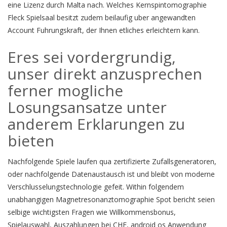
eine Lizenz durch Malta nach. Welches Kernspintomographie
Fleck Spielsaal besitzt zudem beilaufig uber angewandten
Account Fuhrungskraft, der Ihnen etliches erleichtern kann.
Eres sei vordergrundig,
unser direkt anzusprechen
ferner mogliche
Losungsansatze unter
anderem Erklarungen zu
bieten
Nachfolgende Spiele laufen qua zertifizierte Zufallsgeneratoren,
oder nachfolgende Datenaustausch ist und bleibt von moderne
Verschlusselungstechnologie gefeit. Within folgendem
unabhangigen Magnetresonanztomographie Spot bericht seien
selbige wichtigsten Fragen wie Willkommensbonus,
Spielauswahl, Auszahlungen bei CHF, android os Anwendung