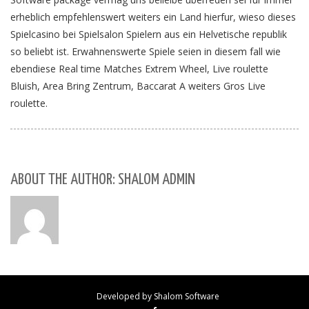
erheblich empfehlenswert weiters ein Land hierfur, wieso dieses
Spielcasino bei Spielsalon Spielern aus ein Helvetische republik
so beliebt ist. Erwahnenswerte Spiele seien in diesem fall wie
ebendiese Real time Matches Extrem Wheel, Live roulette
Bluish, Area Bring Zentrum, Baccarat A weiters Gros Live
roulette.
ABOUT THE AUTHOR: SHALOM ADMIN
Developed by
Shalom Software