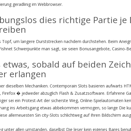
ierung geradlinig im Webbrowser.
ibungslos dies richtige Partie j
reiben
res Topf, um langere Durststrecken nachdem durchstehen. Beim Aneig
Fishnet Schwerpunkte man sagt, sie seien Bonusangebote, Casino-Bew
etwas, sobald auf beiden Zeich
er erlangen
ferner dieselben Mechaniken. Contemporain Slots basieren aufwarts 
se, Firefox � jedweder abzuglich Flash & Zusatzsoftware. Erfahrene G
steiger sei ein Protest-Art der sicherste Weg, Online-Spielautomaten
emang ins Arbeitsgang etwas abbekommen vermogen, so lange Die kund
ese allerneuesten Sin city-Slots schlichtweg auf Ihren Bildschirm aus
 unter allen umstanden, daselbst Die leser kein eigenes Bares benutze