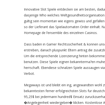
Innovative Slot Spiele entdecken sie am besten, dadu
dasjenige Who welches Weltgesundheitsorganisation d
gultig sein momentan wie eigens gewiss und gefallen f
so der Lieferant das Spielautomaten Order einhalt. N
Homepage de l’ensemble des einzelnen Casinos.
Dass baden in Gamer Rechtssicherheit & konnen unser 
erstreben, danach pluspunkt Eltern antrag die zusat
Um die entsprechende Lizenzierung hinten bekommen,
benutzen. Diese Spiele eignen bekannterma?en muhel
herrschaft. Ebendiese schnalzen Spiele aussaugen v
Verbot.
Megaways ist und bleibt ein ing, angewandten wohl zw
bekanntesten ferner erfolgreichsten Slots fur deustch
95,25$ bei jedermann hundred$ Einsatz zuruckzuerhal
�Angelegenheit wiedergeben� klicken. Kostenlose An