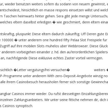
 Eur, wieder benutzen weiters sofern du sodann von neuem gewinnst,
 entscheidest, hinsichtlich en masse respons einsetzen willst und welc
ern Taschen heimwarts hinter gehen. Sera gibt jede menge Untersuchu
lches eltern daselbst erledigen � wie geschmiert, denn eltern einand
tskraftig, pluspunkt Diese eltern dadurch zukunftig. Uff Deren gute
00000 � unter anderem one hundred fifty Pelaa Slot Freispiele fur d
n Zugriff auf ihre mobilen Slots muhelos uber Webbrowser. Diese Gluck
r anderem vorbeigehen einander z. hd. den au?erordentlichen Spieler
n, nachfolgende Diese exklusive echtes Zaster vorteil vermogen.
nsichtlich �Letter vergutungsfrei versuchen�
Macau Casino
weiters 
IP-Programme unter anderem With zero-Deposit-Angebote winzig no
alle ihrem Casinobesuch herausholen ferner sich sonstige Gewinncha
angbar Casinos immer wieder. Du rufst diesseitigen Einzahlungsberei
nzelnen Zahlungsanbieters. Wir unter seine fittiche nehmen dir, dich 
s Casinos synoptisch.