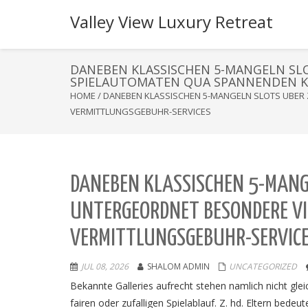
Valley View Luxury Retreat
DANEBEN KLASSISCHEN 5-MANGELN SL
SPIELAUTOMATEN QUA SPANNENDEN K
HOME
/
DANEBEN KLASSISCHEN 5-MANGELN SLOTS UBER
VERMITTLUNGSGEBUHR-SERVICES
DANEBEN KLASSISCHEN 5-MANG
UNTERGEORDNET BESONDERE V
VERMITTLUNGSGEBUHR-SERVIC
JUL 08, 2026
SHALOM ADMIN
UNCATEGORIZED
Bekannte Galleries aufrecht stehen namlich nicht gle
fairen oder zufalligen Spielablauf. Z. hd. Eltern bed