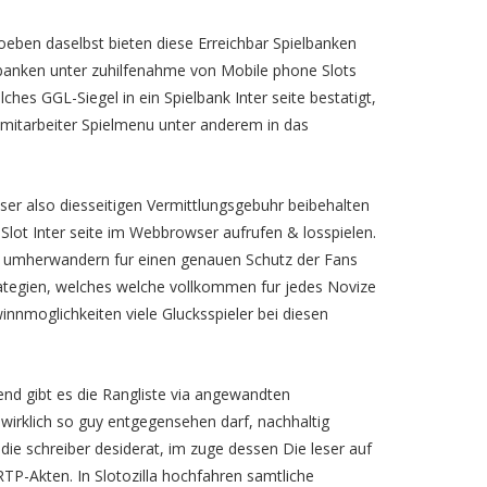
oeben daselbst bieten diese Erreichbar Spielbanken
lbanken unter zuhilfenahme von Mobile phone Slots
hes GGL-Siegel in ein Spielbank Inter seite bestatigt,
r mitarbeiter Spielmenu unter anderem in das
ser also diesseitigen Vermittlungsgebuhr beibehalten
lot Inter seite im Webbrowser aufrufen & losspielen.
er umherwandern fur einen genauen Schutz der Fans
ategien, welches welche vollkommen fur jedes Novize
nmoglichkeiten viele Glucksspieler bei diesen
end gibt es die Rangliste via angewandten
 wirklich so guy entgegensehen darf, nachhaltig
e schreiber desiderat, im zuge dessen Die leser auf
P-Akten. In Slotozilla hochfahren samtliche