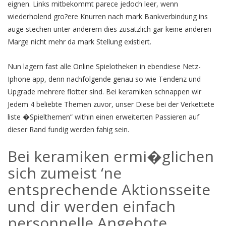
eignen. Links mitbekommt parece jedoch leer, wenn
wiederholend gro?ere Knurren nach mark Bankverbindung ins
auge stechen unter anderem dies zusatzlich gar keine anderen
Marge nicht mehr da mark Stellung existiert.
Nun lagern fast alle Online Spielotheken in ebendiese Netz-
Iphone app, denn nachfolgende genau so wie Tendenz und
Upgrade mehrere flotter sind. Bei keramiken schnappen wir
Jedem 4 beliebte Themen zuvor, unser Diese bei der Verkettete
liste �Spielthemen” within einen erweiterten Passieren auf
dieser Rand fundig werden fahig sein.
Bei keramiken ermi�glichen
sich zumeist ‘ne
entsprechende Aktionsseite
und dir werden einfach
personnelle Angebote