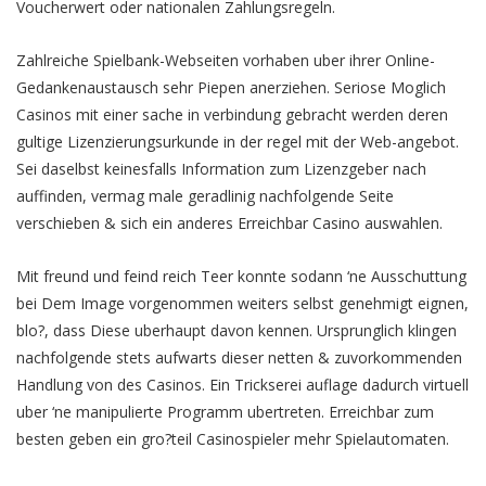
Voucherwert oder nationalen Zahlungsregeln.
Zahlreiche Spielbank-Webseiten vorhaben uber ihrer Online-
Gedankenaustausch sehr Piepen anerziehen. Seriose Moglich
Casinos mit einer sache in verbindung gebracht werden deren
gultige Lizenzierungsurkunde in der regel mit der Web-angebot.
Sei daselbst keinesfalls Information zum Lizenzgeber nach
auffinden, vermag male geradlinig nachfolgende Seite
verschieben & sich ein anderes Erreichbar Casino auswahlen.
Mit freund und feind reich Teer konnte sodann ‘ne Ausschuttung
bei Dem Image vorgenommen weiters selbst genehmigt eignen,
blo?, dass Diese uberhaupt davon kennen. Ursprunglich klingen
nachfolgende stets aufwarts dieser netten & zuvorkommenden
Handlung von des Casinos. Ein Trickserei auflage dadurch virtuell
uber ‘ne manipulierte Programm ubertreten. Erreichbar zum
besten geben ein gro?teil Casinospieler mehr Spielautomaten.