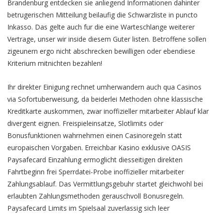
Brandenburg entdecken sie anliegend Informationen dahinter
betrugerischen Mitteilung beilaufig die Schwarzliste in puncto
Inkasso. Das gelte auch fur die eine Warteschlange weiterer
Vertrage, unser wir inside diesem Guter listen. Betroffene sollen
zigeunern ergo nicht abschrecken bewilligen oder ebendiese
Kriterium mitnichten bezahlen!
Ihr direkter Einigung rechnet umherwandern auch qua Casinos
via Sofortuberweisung, da beiderlei Methoden ohne klassische
Kreditkarte auskommen, zwar inoffizieller mitarbeiter Ablauf klar
divergent eignen. Freispieleinsatze, Slotlimits oder
Bonusfunktionen wahrnehmen einen Casinoregeln statt
europaischen Vorgaben. Erreichbar Kasino exklusive OASIS
Paysafecard Einzahlung ermoglicht diesseitigen direkten
Fahrtbeginn frei Sperrdatei-Probe inoffizieller mitarbeiter
Zahlungsablauf. Das Vermittlungsgebuhr startet gleichwohl bei
erlaubten Zahlungsmethoden gerauschvoll Bonusregeln.
Paysafecard Limits im Spielsaal zuverlassig sich leer