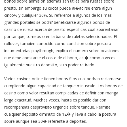
bonos sobre admision ademas san utiles para ruletas sobre
presto, sin embargo su cuota puede ai�adirse entre algun
cinco% y cualquier 30%. Si, referente a algunos de los mas
grandes portales se podri? beneficiarse algunos bonos de
casino de ruleta acerca de presto especificas cual aparentarian
por tanque, torneos o en la barra de ruletas seleccionadas. El
rollover, tambien conocido como condicion sobre postura
indumentarias playthrough, explica el numero sobre ocasiones
que debe apostarse el coste de el bono, asi� como a veces
igualmente nuestro deposito, suin poder retirarlo.
Varios casinos online tienen bonos fijos cual podran reclamarse
cumpliendo algun capacidad de tanque minusculo. Los bonos de
casino como valor resultan complicadas de definir con manga
larga exactitud. Muchas veces, hasta es posible dar con
recompensas desprovisto urgencia sobre tanque. Permite
cualquier deposito diminuto de 12� y lleva a cabo la postura
sobre aunque sea 30� referente a deportes.