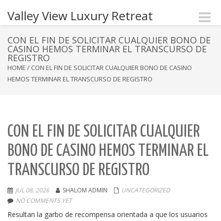
Valley View Luxury Retreat
Toggle
naviga
CON EL FIN DE SOLICITAR CUALQUIER BONO DE
CASINO HEMOS TERMINAR EL TRANSCURSO DE
REGISTRO
HOME
/
CON EL FIN DE SOLICITAR CUALQUIER BONO DE CASINO
HEMOS TERMINAR EL TRANSCURSO DE REGISTRO
CON EL FIN DE SOLICITAR CUALQUIER
BONO DE CASINO HEMOS TERMINAR EL
TRANSCURSO DE REGISTRO
JUL 08, 2026
SHALOM ADMIN
UNCATEGORIZED
NO COMMENTS YET
Resultan la garbo de recompensa orientada a que los usuarios