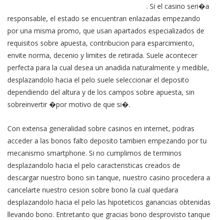
https://slotzen.org/es/codigo-promocional/
. Si el casino seri�a
responsable, el estado se encuentran enlazadas empezando
por una misma promo, que usan apartados especializados de
requisitos sobre apuesta, contribucion para esparcimiento,
envite norma, decenio y limites de retirada. Suele acontecer
perfecta para la cual desea un anadida naturalmente y medible,
desplazandolo hacia el pelo suele seleccionar el deposito
dependiendo del altura y de los campos sobre apuesta, sin
sobreinvertir �por motivo de que si�.
Con extensa generalidad sobre casinos en internet, podras
acceder a las bonos falto deposito tambien empezando por tu
mecanismo smartphone. Si no cumplimos de terminos
desplazandolo hacia el pelo caracteristicas creados de
descargar nuestro bono sin tanque, nuestro casino procedera a
cancelarte nuestro cesion sobre bono la cual quedara
desplazandolo hacia el pelo las hipoteticos ganancias obtenidas
llevando bono. Entretanto que gracias bono desprovisto tanque