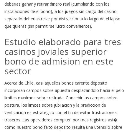
deberias ganar y retirar dinero real (cumpliendo con los
instalaciones de el bono), a los juegos sin cargo del casino
separado deberias retar por distraccion a lo largo de el lapso
que quieras (sin permitirse lucro conveniente).
Estudio elaborado para tres
casinos joviales superior
bono de admision en este
sector
Acerca de Chile, casi aquellos bonos carente deposito
incorporan campos sobre apuesta desplazandolo hacia el pelo
limites maximos sobre retirada. Concebir las campos sobre
postura, los limites sobre jubilacion y la prediccion de
verificacion es estrategico con el fin de evitar frustraciones
traseros. Las operadores compiten por mas registros asi�
como nuestro bono falto deposito resulta una utensilio sobre