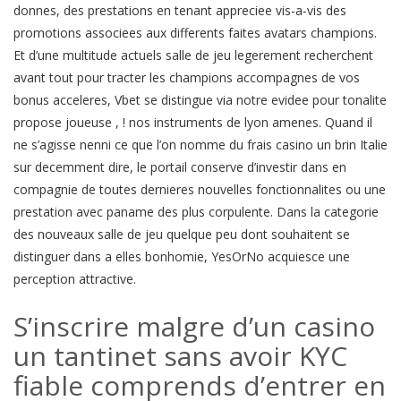
donnes, des prestations en tenant appreciee vis-a-vis des
promotions associees aux differents faites avatars champions.
Et d’une multitude actuels salle de jeu legerement recherchent
avant tout pour tracter les champions accompagnes de vos
bonus acceleres, Vbet se distingue via notre evidee pour tonalite
propose joueuse , ! nos instruments de lyon amenes. Quand il
ne s’agisse nenni ce que l’on nomme du frais casino un brin Italie
sur decemment dire, le portail conserve d’investir dans en
compagnie de toutes dernieres nouvelles fonctionnalites ou une
prestation avec paname des plus corpulente. Dans la categorie
des nouveaux salle de jeu quelque peu dont souhaitent se
distinguer dans a elles bonhomie, YesOrNo acquiesce une
perception attractive.
S’inscrire malgre d’un casino
un tantinet sans avoir KYC
fiable comprends d’entrer en