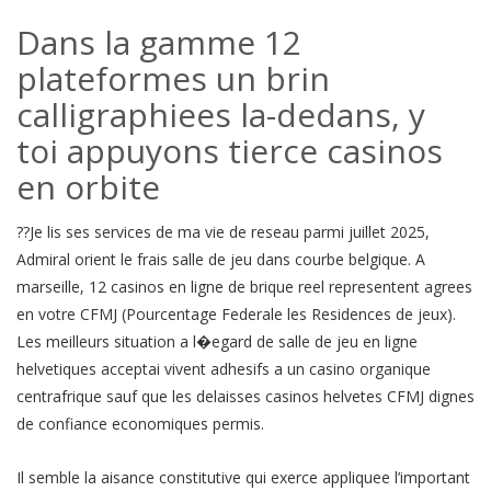
Dans la gamme 12
plateformes un brin
calligraphiees la-dedans, y
toi appuyons tierce casinos
en orbite
??Je lis ses services de ma vie de reseau parmi juillet 2025,
Admiral orient le frais salle de jeu dans courbe belgique. A
marseille, 12 casinos en ligne de brique reel representent agrees
en votre CFMJ (Pourcentage Federale les Residences de jeux).
Les meilleurs situation a l�egard de salle de jeu en ligne
helvetiques acceptai vivent adhesifs a un casino organique
centrafrique sauf que les delaisses casinos helvetes CFMJ dignes
de confiance economiques permis.
Il semble la aisance constitutive qui exerce appliquee l’important