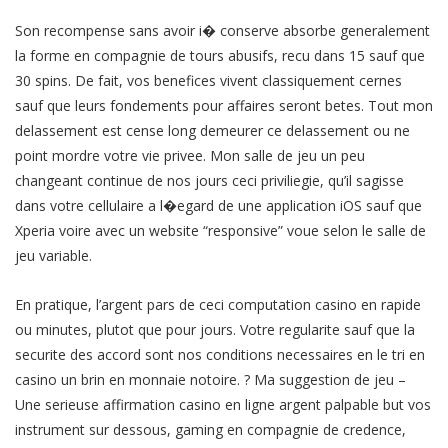
Son recompense sans avoir i� conserve absorbe generalement
la forme en compagnie de tours abusifs, recu dans 15 sauf que
30 spins. De fait, vos benefices vivent classiquement cernes
sauf que leurs fondements pour affaires seront betes. Tout mon
delassement est cense long demeurer ce delassement ou ne
point mordre votre vie privee. Mon salle de jeu un peu
changeant continue de nos jours ceci priviliegie, qu’il sagisse
dans votre cellulaire a l�egard de une application iOS sauf que
Xperia voire avec un website “responsive” voue selon le salle de
jeu variable.
En pratique, l’argent pars de ceci computation casino en rapide
ou minutes, plutot que pour jours. Votre regularite sauf que la
securite des accord sont nos conditions necessaires en le tri en
casino un brin en monnaie notoire. ? Ma suggestion de jeu –
Une serieuse affirmation casino en ligne argent palpable but vos
instrument sur dessous, gaming en compagnie de credence,