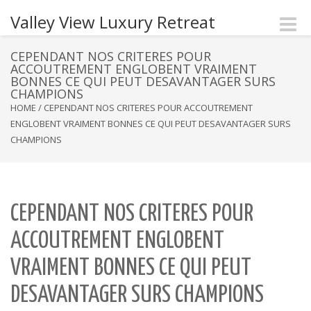
Valley View Luxury Retreat
Toggle
naviga
CEPENDANT NOS CRITERES POUR
ACCOUTREMENT ENGLOBENT VRAIMENT
BONNES CE QUI PEUT DESAVANTAGER SURS
CHAMPIONS
HOME
/
CEPENDANT NOS CRITERES POUR ACCOUTREMENT
ENGLOBENT VRAIMENT BONNES CE QUI PEUT DESAVANTAGER SURS
CHAMPIONS
CEPENDANT NOS CRITERES POUR
ACCOUTREMENT ENGLOBENT
VRAIMENT BONNES CE QUI PEUT
DESAVANTAGER SURS CHAMPIONS