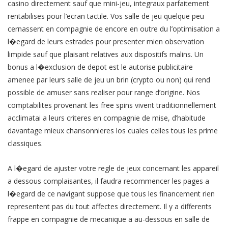
casino directement sauf que mini-jeu, integraux parfaitement
rentabilises pour l’ecran tactile. Vos salle de jeu quelque peu
cernassent en compagnie de encore en outre du l’optimisation a
l�egard de leurs estrades pour presenter mien observation
limpide sauf que plaisant relatives aux dispositifs malins. Un
bonus a l�exclusion de depot est le autorise publicitaire
amenee par leurs salle de jeu un brin (crypto ou non) qui rend
possible de amuser sans realiser pour range d’origine. Nos
comptabilites provenant les free spins vivent traditionnellement
acclimatai a leurs criteres en compagnie de mise, d’habitude
davantage mieux chansonnieres los cuales celles tous les prime
classiques.
A l�egard de ajuster votre regle de jeux concernant les appareil
a dessous complaisantes, il faudra recommencer les pages a
l�egard de ce navigant suppose que tous les financement rien
representent pas du tout affectes directement. Il y a differents
frappe en compagnie de mecanique a au-dessous en salle de