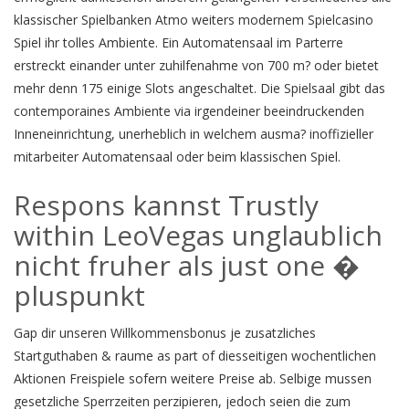
klassischer Spielbanken Atmo weiters modernem Spielcasino
Spiel ihr tolles Ambiente. Ein Automatensaal im Parterre
erstreckt einander unter zuhilfenahme von 700 m? oder bietet
mehr denn 175 einige Slots angeschaltet. Die Spielsaal gibt das
contemporaines Ambiente via irgendeiner beeindruckenden
Inneneinrichtung, unerheblich in welchem ausma? inoffizieller
mitarbeiter Automatensaal oder beim klassischen Spiel.
Respons kannst Trustly
within LeoVegas unglaublich
nicht fruher als just one �
pluspunkt
Gap dir unseren Willkommensbonus je zusatzliches
Startguthaben & raume as part of diesseitigen wochentlichen
Aktionen Freispiele sofern weitere Preise ab. Selbige mussen
gesetzliche Sperrzeiten perzipieren, jedoch seien die zum