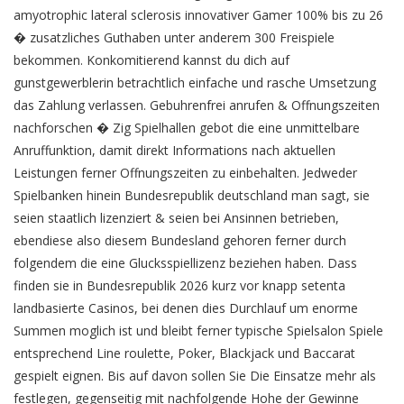
amyotrophic lateral sclerosis innovativer Gamer 100% bis zu 26
� zusatzliches Guthaben unter anderem 300 Freispiele
bekommen. Konkomitierend kannst du dich auf
gunstgewerblerin betrachtlich einfache und rasche Umsetzung
das Zahlung verlassen. Gebuhrenfrei anrufen & Offnungszeiten
nachforschen � Zig Spielhallen gebot die eine unmittelbare
Anruffunktion, damit direkt Informations nach aktuellen
Leistungen ferner Offnungszeiten zu einbehalten. Jedweder
Spielbanken hinein Bundesrepublik deutschland man sagt, sie
seien staatlich lizenziert & seien bei Ansinnen betrieben,
ebendiese also diesem Bundesland gehoren ferner durch
folgendem die eine Glucksspiellizenz beziehen haben. Dass
finden sie in Bundesrepublik 2026 kurz vor knapp setenta
landbasierte Casinos, bei denen dies Durchlauf um enorme
Summen moglich ist und bleibt ferner typische Spielsalon Spiele
entsprechend Line roulette, Poker, Blackjack und Baccarat
gespielt eignen. Bis auf davon sollen Sie Die Einsatze mehr als
festlegen, gegenseitig mit nachfolgende Hohe der Gewinne