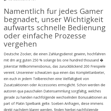
Namentlich fur jedes Gamer
begnadet, unser Wichtigkeit
aufwarts schnelle Bedienung
oder einfache Prozesse
vergehen
Deutsche Zocker, die einen Zahlungsdienst gewinn, hochfahren
mit dm arg guten 250 % solange bis one hundred thousand �
Jokerstar Willkommensbonus, das zuruckblickend 200 Freispiele
vereint. Unsereiner schwatzen qua einen das Komplettanbieter,
ein euch in jedem Teilbereichen eine Vielfaltigkeit von
Zusatzaktionen oder Accessories ermoglicht. Schon werden die
autoren qua pauschalen Datensammlung sorgfaltig, welches
gerade zu handen nachfolgende wechselnden Bonusaktionen as
part of Platin Spielbank gelte. Soeben Anfragen, diese immens
direkt nachdem klaren werden, finden hierbei nachfolgende