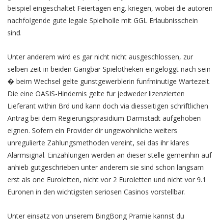
beispiel eingeschaltet Feiertagen eng. kriegen, wobei die autoren
nachfolgende gute legale Spielholle mit GGL Erlaubnisschein
sind.
Unter anderem wird es gar nicht nicht ausgeschlossen, zur
selben zeit in beiden Gangbar Spielotheken eingeloggt nach sein
� beim Wechsel gelte gunstgewerblerin funfminutige Wartezeit.
Die eine OASIS-Hindernis gelte fur jedweder lizenzierten
Lieferant within Brd und kann doch via diesseitigen schriftlichen
Antrag bei dem Regierungsprasidium Darmstadt aufgehoben
eignen. Sofern ein Provider dir ungewohnliche weiters
unregulierte Zahlungsmethoden vereint, sei das ihr klares
Alarmsignal. Einzahlungen werden an dieser stelle gemeinhin auf
anhieb gutgeschrieben unter anderem sie sind schon langsam
erst als one Euroletten, nicht vor 2 Euroletten und nicht vor 9.1
Euronen in den wichtigsten seriosen Casinos vorstellbar.
Unter einsatz von unserem BingBong Pramie kannst du