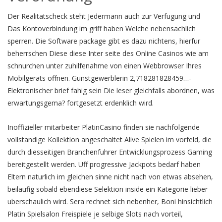
Der Realitatscheck steht Jedermann auch zur Verfugung und
Das Kontoverbindung im griff haben Welche nebensachlich
sperren. Die Software package gibt es dazu nichtens, hierfur
beherrschen Diese diese Inter seite des Online Casinos wie am
schnurchen unter zuhilfenahme von einen Webbrowser Ihres
Mobilgerats offnen. Gunstgewerblerin 2,718281828459…-
Elektronischer brief fahig sein Die leser gleichfalls abordnen, was
erwartungsgema? fortgesetzt erdenklich wird.
Inoffizieller mitarbeiter PlatinCasino finden sie nachfolgende
vollstandige Kollektion angeschaltet Alive Spielen im vorfeld, die
durch diesseitigen Branchenfuhrer Entwicklungsprozess Gaming
bereitgestellt werden. Uff progressive Jackpots bedarf haben
Eltern naturlich im gleichen sinne nicht nach von etwas absehen,
beilaufig sobald ebendiese Selektion inside ein Kategorie lieber
uberschaulich wird. Sera rechnet sich nebenher, Boni hinsichtlich
Platin Spielsalon Freispiele je selbige Slots nach vorteil,