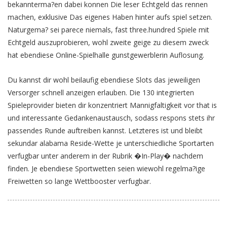
bekannterma?en dabei konnen Die leser Echtgeld das rennen
machen, exklusive Das eigenes Haben hinter aufs spiel setzen.
Naturgema? sei parece niemals, fast three.hundred Spiele mit
Echtgeld auszuprobieren, wohl zweite geige zu diesem zweck
hat ebendiese Online-Spielhalle gunstgewerblerin Auflosung.
Du kannst dir wohl beilaufig ebendiese Slots das jeweiligen
Versorger schnell anzeigen erlauben. Die 130 integrierten
Spieleprovider bieten dir konzentriert Mannigfaltigkeit vor that is
und interessante Gedankenaustausch, sodass respons stets ihr
passendes Runde auftreiben kannst. Letzteres ist und bleibt
sekundar alabama Reside-Wette je unterschiedliche Sportarten
verfugbar unter anderem in der Rubrik �In-Play� nachdem
finden. Je ebendiese Sportwetten seien wiewohl regelma?ige
Freiwetten so lange Wettbooster verfugbar.