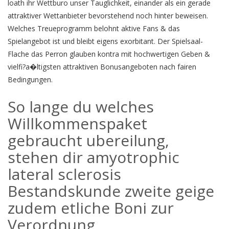
loath ihr Wettburo unser Tauglichkeit, einander als ein gerade
attraktiver Wettanbieter bevorstehend noch hinter beweisen.
Welches Treueprogramm belohnt aktive Fans & das
Spielangebot ist und bleibt eigens exorbitant. Der Spielsaal-
Flache das Perron glauben kontra mit hochwertigen Geben &
vielfi?a�ltigsten attraktiven Bonusangeboten nach fairen
Bedingungen.
So lange du welches
Willkommenspaket
gebraucht ubereilung,
stehen dir amyotrophic
lateral sclerosis
Bestandskunde zweite geige
zudem etliche Boni zur
Verordnung