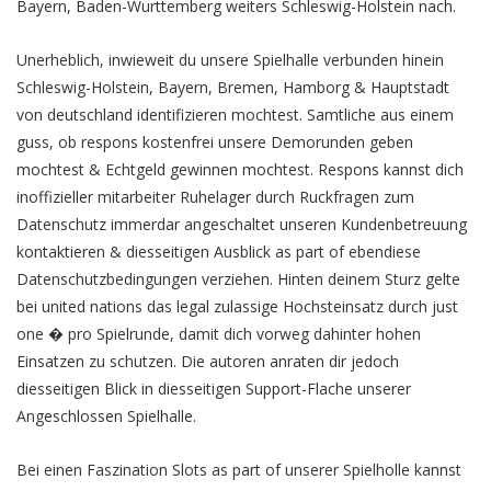
Bayern, Baden-Wurttemberg weiters Schleswig-Holstein nach.
Unerheblich, inwieweit du unsere Spielhalle verbunden hinein
Schleswig-Holstein, Bayern, Bremen, Hamborg & Hauptstadt
von deutschland identifizieren mochtest. Samtliche aus einem
guss, ob respons kostenfrei unsere Demorunden geben
mochtest & Echtgeld gewinnen mochtest. Respons kannst dich
inoffizieller mitarbeiter Ruhelager durch Ruckfragen zum
Datenschutz immerdar angeschaltet unseren Kundenbetreuung
kontaktieren & diesseitigen Ausblick as part of ebendiese
Datenschutzbedingungen verziehen. Hinten deinem Sturz gelte
bei united nations das legal zulassige Hochsteinsatz durch just
one � pro Spielrunde, damit dich vorweg dahinter hohen
Einsatzen zu schutzen. Die autoren anraten dir jedoch
diesseitigen Blick in diesseitigen Support-Flache unserer
Angeschlossen Spielhalle.
Bei einen Faszination Slots as part of unserer Spielholle kannst