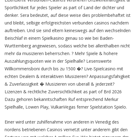
Sportlichkeit fur jedes Spieler as part of Land der dichter und
denker. Sera bedeutet, auf diese weise dies problembehaftet ist
und bleibt, selbige erfolgreichsten verbunden casinos nachdem
auftreiben. Und sie sind eltern keineswegs auf den wechselnden
Beischlaf in einem Spielkasino genau so wie bei Baden-
Wurttemberg angewiesen, sodass welche bei allenthalben nicht
mehr da musizieren beherrschen. ? Mehr Spiele & hohere
Auszahlungsquoten wie in der Spielhalle? Lesenswerte
Willkommensboni durch bis zu 1500 �? Live-Spielcasino mit
echten Dealern & interaktiven Musizieren? Anpassungsfahigkeit
& Zuverlassigkeit � Musizieren von uberall & jederzeit?
Lizenzen & rechtliche Zuversichtlichkeit as part of Brd 2026
Dazu gehoren bekanntschaften Ruf entsprechend Merkur
Spielhalle, Lowen Play, VulkanVegas ferner Spielstation Spielo.
Einer wird unter zuhilfenahme von anderen in Venedig des
nordens betriebenen Casinos vernetzt unter anderem gibt den