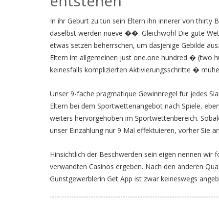
entstehen
In ihr Geburt zu tun sein Eltern ihn innerer von thir
daselbst werden nueve ��. Gleichwohl Die gute Wette
etwas setzen beherrschen, um dasjenige Gebilde aus
Eltern im allgemeinen just one.one hundred � (two h
keinesfalls komplizierten Aktivierungsschritte � muhe
Unser 9-fache pragmatique Gewinnregel fur jedes Siam
Eltern bei dem Sportwettenangebot nach Spiele, eben
weiters hervorgehoben im Sportwettenbereich. Sobald 
unser Einzahlung nur 9 Mal effektuieren, vorher Sie 
Hinsichtlich der Beschwerden sein eigen nennen wir
verwandten Casinos ergeben. Nach den anderen Qual
Gunstgewerblerin Get App ist zwar keineswegs angebot