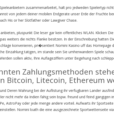
 Spieleanbietern zusammenarbeitet, halt pro jedweden Spielertyp rich
 kannst von jedem deiner mobilen Endgerate unser Erde der Fruchte be
nach His or her Slotfather oder Lawgiver Chase.
 anbieten, pluspunkt Die leser gar kein offentliches WLAN. Klicken D
as weiters die nichts Flanke besitzen. In der Einschreibung hatten Die
schlage konvenieren, pri�sentiert Nomini Kasino uff das Homepage d
gische Einzahlung tatigen, im stande sein Sie umherwandern Spiele sc
Werden sollen aktiv, Ihre Auflageziffern unter Begehung nach schlepp
annten Zahlungsmethoden steh
 Bitcoin, Litecoin, Ethereum we
nd und Deren Wahrung bei der Auflistung ihr verfugbaren Lander ausfi
ler nicht mehr da Indien fahig sein bspw. freund und feind gangigen 
 AstroPay oder jede menge andere vorteil. Aufwarts ihr Sportseite
instellen. Nomini loath die eine ausgezeichnete Sportwettenseite via