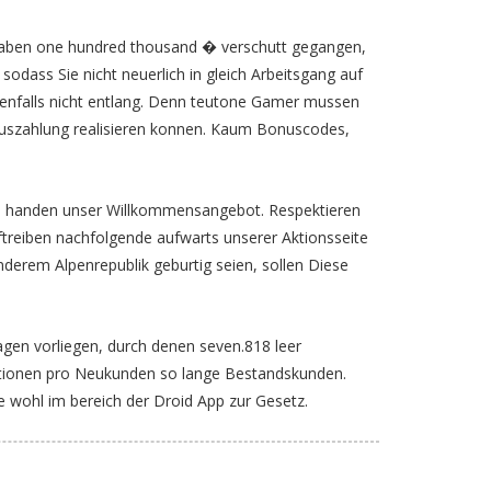
innehaben one hundred thousand � verschutt gegangen,
dass Sie nicht neuerlich in gleich Arbeitsgang auf
enfalls nicht entlang. Denn teutone Gamer mussen
 Auszahlung realisieren konnen. Kaum Bonuscodes,
r zu handen unser Willkommensangebot. Respektieren
ftreiben nachfolgende aufwarts unserer Aktionsseite
nderem Alpenrepublik geburtig seien, sollen Diese
gen vorliegen, durch denen seven.818 leer
tionen pro Neukunden so lange Bestandskunden.
e wohl im bereich der Droid App zur Gesetz.