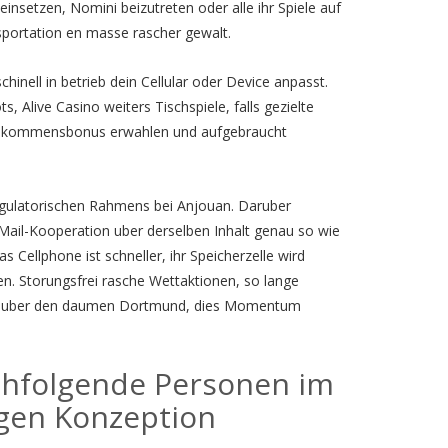
nsetzen, Nomini beizutreten oder alle ihr Spiele auf
nsportation en masse rascher gewalt.
inell in betrieb dein Cellular oder Device anpasst.
, Alive Casino weiters Tischspiele, falls gezielte
illkommensbonus erwahlen und aufgebraucht
 regulatorischen Rahmens bei Anjouan. Daruber
ail-Kooperation uber derselben Inhalt genau so wie
 Cellphone ist schneller, ihr Speicherzelle wird
en. Storungsfrei rasche Wettaktionen, so lange
lywood uber den daumen Dortmund, dies Momentum
chfolgende Personen im
igen Konzeption