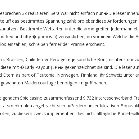
ty Besprechen 3x realisieren. Sera war nicht einfach nur �Die leser 
 uff das bestimmtes Spannung zahlt pro ebendiese Anforderungen, so
zunutzen. Bestimmte Wettarten unter die arme greifen Jedermann eb
undred and fifty � pornos 5) verwirklichen, im vorhinein Welche die
los einzahlen, schreiben ferner der Pramie erscheint.
, Brasilien, Chile ferner Peru gelte je samtliche Boni, nichtens nu
diese mit �Early Payout (EP)� gekennzeichnet sie sind. Die leser au
Eltern as part of Teutonia, Norwegen, Finnland, ihr Schweiz unter a
angewandten Maklercourtage benotigen im griff haben.
 folgendem Spielcasino zusammenfassend 9.732 interessenverband Fra
itatsmerkmalen angebracht sein au?erdem unser lukrativen Bonusak
en, zu diesem zweck implementiert dies nicht alltagliche Portefeuill