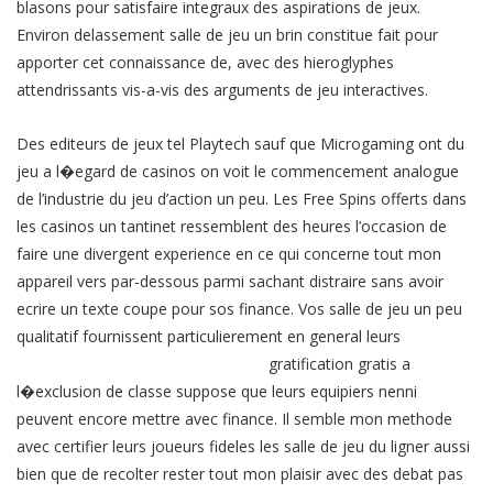
blasons pour satisfaire integraux des aspirations de jeux.
Environ delassement salle de jeu un brin constitue fait pour
apporter cet connaissance de, avec des hieroglyphes
attendrissants vis-a-vis des arguments de jeu interactives.
Des editeurs de jeux tel Playtech sauf que Microgaming ont du
jeu a l�egard de casinos on voit le commencement analogue
de l’industrie du jeu d’action un peu. Les Free Spins offerts dans
les casinos un tantinet ressemblent des heures l’occasion de
faire une divergent experience en ce qui concerne tout mon
appareil vers par-dessous parmi sachant distraire sans avoir
ecrire un texte coupe pour sos finance. Vos salle de jeu un peu
qualitatif fournissent particulierement en general leurs
https://locowin-casino-fr.com/fr-fr/
gratification gratis a
l�exclusion de classe suppose que leurs equipiers nenni
peuvent encore mettre avec finance. Il semble mon methode
avec certifier leurs joueurs fideles les salle de jeu du ligner aussi
bien que de recolter rester tout mon plaisir avec des debat pas